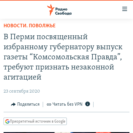
Ссылки
для
упрощенного
НОВОСТИ. ПОВОЛЖЬЕ
ПРОГРАММЫ
доступа
В Перми посвященный
ПОДКАСТЫ
Вернуться
избранному губернатору выпуск
к
АВТОРСКИЕ ПРОЕКТЫ
газеты “Комсомольская Правда”,
основному
ЦИТАТЫ СВОБОДЫ
содержанию
требуют признать незаконной
Вернутся
МНЕНИЯ
агитацией
к
КУЛЬТУРА
главной
23 сентября 2020
навигации
IDEL.РЕАЛИИ
Вернутся
Поделиться
Читать без VPN
КАВКАЗ.РЕАЛИИ
к
СЕВЕР.РЕАЛИИ
поиску
Приоритетный источник в Google
СИБИРЬ.РЕАЛИИ