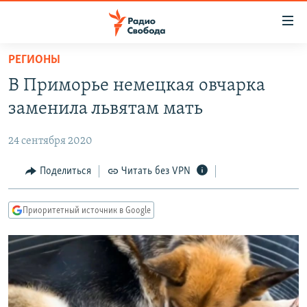
Ссылки
для
упрощенного
РЕГИОНЫ
ПРОГРАММЫ
доступа
В Приморье немецкая овчарка
ПОДКАСТЫ
Вернуться
заменила львятам мать
к
АВТОРСКИЕ ПРОЕКТЫ
основному
24 сентября 2020
ЦИТАТЫ СВОБОДЫ
содержанию
Вернутся
МНЕНИЯ
Поделиться
Читать без VPN
к
КУЛЬТУРА
главной
Приоритетный источник в Google
навигации
IDEL.РЕАЛИИ
Вернутся
КАВКАЗ.РЕАЛИИ
к
СЕВЕР.РЕАЛИИ
поиску
СИБИРЬ.РЕАЛИИ