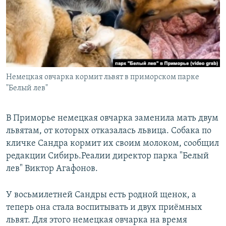
РАСПИСАНИЕ ВЕЩАНИЯ
ПОДПИШИТЕСЬ НА РАССЫЛКУ
СОЦИАЛЬНЫЕ СЕТИ
Немецкая овчарка кормит львят в приморском парке
"Белый лев"
В Приморье немецкая овчарка заменила мать двум
Все сайты РСЕ/РС
львятам, от которых отказалась львица. Собака по
кличке Сандра кормит их своим молоком, сообщил
редакции Сибирь.Реалии директор парка "Белый
лев" Виктор Агафонов.
У восьмилетней Сандры есть родной щенок, а
теперь она стала воспитывать и двух приёмных
львят. Для этого немецкая овчарка на время