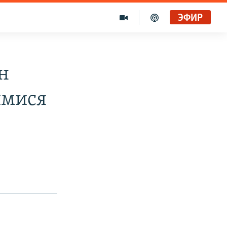
ЭФИР
н
имися