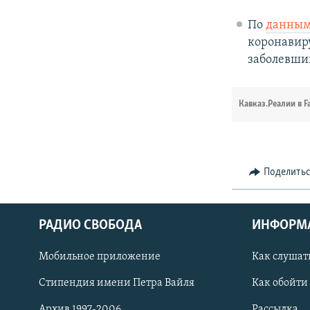
По
данны
коронавиру
заболевши
Кавказ.Реалии в F
Поделить
РАДИО СВОБОДА
ИНФОРМ
Мобильное приложение
Как слушат
СОЦИАЛЬНЫЕ СЕТИ
Стипендия имени Петра Вайля
Как обойти
Архив 1997-2006
Рассылка