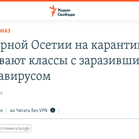
ВКАЗ
ерной Осетии на каранти
вают классы с заразивш
авирусом
20
ся
Читать без VPN
сточник в Google