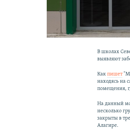
В школах Сев
выявляют заб
Как
пишет
"М
находясь на 
помещения, г
На данный мо
несколько гр
закрыты в тр
Алагире.