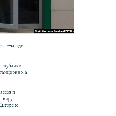
лассы, где
еспублики,
танционно, а
ассов и
навируса
Дигоре и