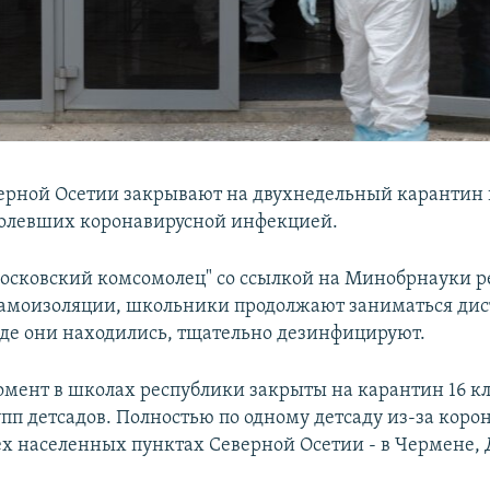
ерной Осетии закрывают на двухнедельный карантин к
олевших коронавирусной инфекцией.
осковский комсомолец" со ссылкой на Минобрнауки р
самоизоляции, школьники продолжают заниматься дис
де они находились, тщательно дезинфицируют.
мент в школах республики закрыты на карантин 16 кл
упп детсадов. Полностью по одному детсаду из-за коро
ех населенных пунктах Северной Осетии - в Чермене, 