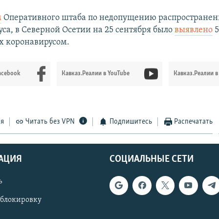
м
Оперативного штаба по недопущению распространен
са, в Северной Осетии на 25 сентября было
выявлено
5
х коронавирусом.
acebook
Кавказ.Реалии в YouTube
Кавказ.Реалии в
ся
Читать без VPN
Подпишитесь
Распечатать
АЦИЯ
СОЦИАЛЬНЫЕ СЕТИ
ь
 блокировку