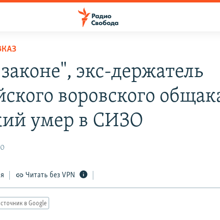
ВКАЗ
 законе", экс-держатель
йского воровского общак
кий умер в СИЗО
20
ся
Читать без VPN
сточник в Google