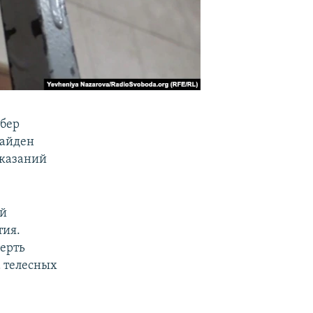
абер
найден
аказаний
ой
тия.
мерть
а телесных