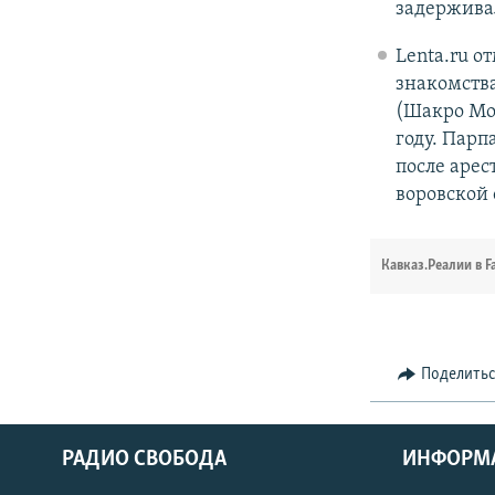
задержива
Lenta.ru о
знакомств
(Шакро Мол
году. Парп
после арес
воровской
Кавказ.Реалии в F
Поделить
РАДИО СВОБОДА
ИНФОРМ