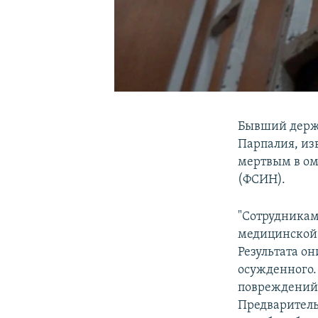
Бывший держа
Парпалия, из
мертвым в ом
(ФСИН).
"Сотрудникам
медицинской
Результата о
осужденного.
повреждений 
Предваритель