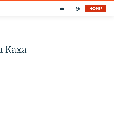
ЭФИР
а Каха