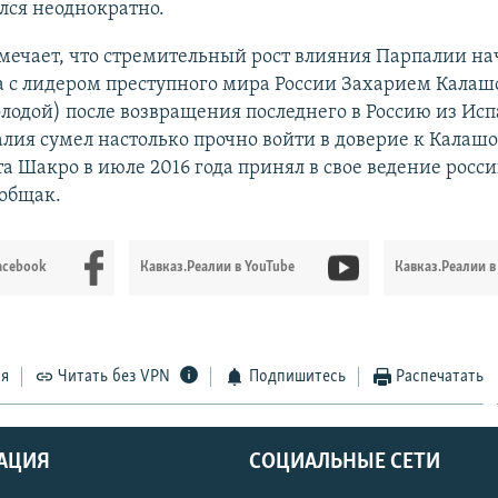
лся неоднократно.
тмечает, что стремительный рост влияния Парпалии на
а с лидером преступного мира России Захарием Кала
одой) после возвращения последнего в Россию из Исп
алия сумел настолько прочно войти в доверие к Калашов
та Шакро в июле 2016 года принял в свое ведение росс
 общак.
acebook
Кавказ.Реалии в YouTube
Кавказ.Реалии в
ся
Читать без VPN
Подпишитесь
Распечатать
АЦИЯ
СОЦИАЛЬНЫЕ СЕТИ