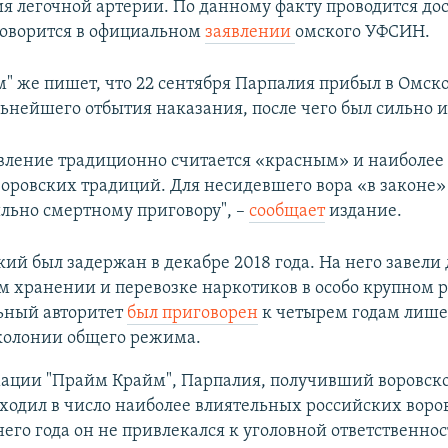
я легочной артерии. По данному факту проводится до
 говорится в официальном
заявлении
омского УФСИН.
" же пишет, что 22 сентября Парпалия прибыл в Омск
ьнейшего отбытия наказания, после чего был сильно и
вление традиционно считается «красным» и наиболе
воровских традиций. Для несидевшего вора «в законе» 
льно смертному приговору", –
сообщает
издание.
кий был задержан в декабре 2018 года. На него завели 
 хранении и перевозке наркотиков в особо крупном р
ный авторитет
был приговорен
к четырем годам лиш
 колонии общего режима.
ации "Прайм Крайм", Парпалия, получивший воровско
 входил в число наиболее влиятельных российских воров
го года он не привлекался к уголовной ответственнос