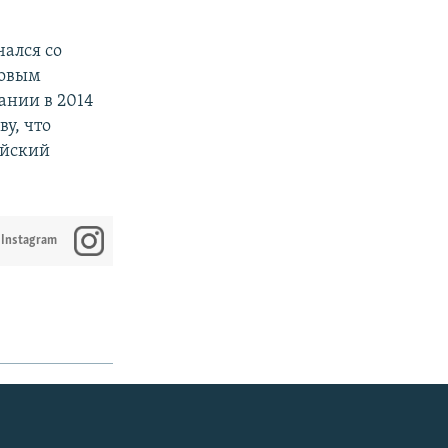
чался со
шовым
ании в 2014
у, что
ийский
 Instagram