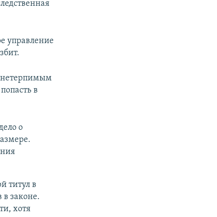
следственная
ое управление
збит.
е нетерпимым
попасть в
дело о
азмере.
ения
й титул в
 в законе.
ти, хотя