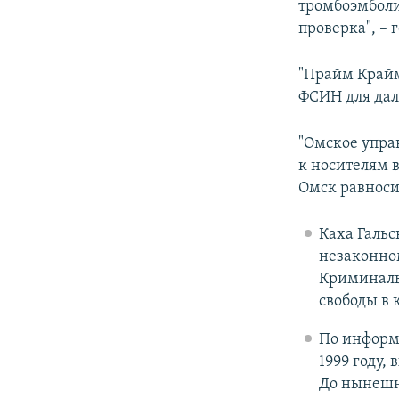
тромбоэмболи
проверка", –
"Прайм Крайм
ФСИН для дал
"Омское упра
к носителям 
Омск равноси
Каха Гальс
незаконном
Криминаль
свободы в
По информ
1999 году,
До нынешне