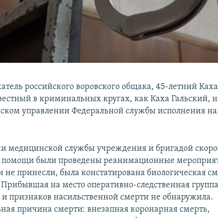
тель российского воровского общака, 45-летний Ках
вестный в криминальных кругах, как Каха Гальский, 
ском управлении Федеральной службы исполнения н
и медицинской службы учреждения и бригадой скор
 помощи были проведены реанимационные мероприя
ни не принесли, была констатирована биологическая с
 Прибывшая на место оперативно-следственная групп
и признаков насильственной смерти не обнаружила.
ная причина смерти: внезапная коронарная смерть,