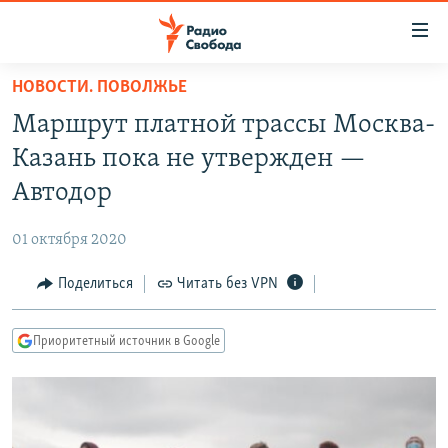
Ссылки
для
упрощенного
НОВОСТИ. ПОВОЛЖЬЕ
ПРОГРАММЫ
доступа
Маршрут платной трассы Москва-
ПОДКАСТЫ
Вернуться
Казань пока не утвержден —
к
АВТОРСКИЕ ПРОЕКТЫ
Автодор
основному
ЦИТАТЫ СВОБОДЫ
содержанию
01 октября 2020
Вернутся
МНЕНИЯ
к
Поделиться
Читать без VPN
КУЛЬТУРА
главной
навигации
IDEL.РЕАЛИИ
Приоритетный источник в Google
Вернутся
КАВКАЗ.РЕАЛИИ
к
СЕВЕР.РЕАЛИИ
поиску
СИБИРЬ.РЕАЛИИ