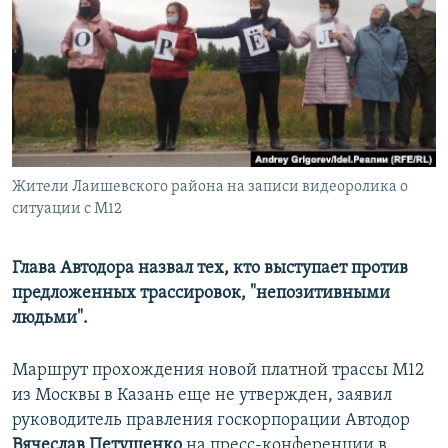
РАСПИСАНИЕ ВЕЩАНИЯ
ПОДПИШИТЕСЬ НА РАССЫЛКУ
СОЦИАЛЬНЫЕ СЕТИ
Жители Лаишевского района на записи видеоролика о
ситуации с М12
Все сайты РСЕ/РС
Глава Автодора назвал тех, кто выступает против
предложенных трассировок, "непозитивными
людьми".
Маршрут прохождения новой платной трассы М12
из Москвы в Казань еще не утвержден, заявил
руководитель правления госкорпорации Автодор
Вячеслав Петушенко
на пресс-конференции в