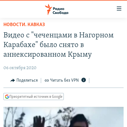
Ссылки
для
упрощенного
НОВОСТИ. КАВКАЗ
ПРОГРАММЫ
доступа
Видео с "чеченцами в Нагорном
ПОДКАСТЫ
Вернуться
Карабахе" было снято в
к
АВТОРСКИЕ ПРОЕКТЫ
аннексированном Крыму
основному
ЦИТАТЫ СВОБОДЫ
содержанию
06 октября 2020
Вернутся
МНЕНИЯ
к
Поделиться
Читать без VPN
КУЛЬТУРА
главной
навигации
IDEL.РЕАЛИИ
Приоритетный источник в Google
Вернутся
КАВКАЗ.РЕАЛИИ
к
СЕВЕР.РЕАЛИИ
поиску
СИБИРЬ.РЕАЛИИ