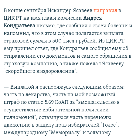
В конце сентября Искандер Ясавеев
направил
в
ЦИК РТ на имя главы комиссии
Андрея
Кондратьева
письмо, где сообщил о своей болезни и
напомнил, что в этом случае полагается выплата
страховой суммы в 500 тысяч рублей. Из ЦИК РТ
ему пришел ответ, где Кондратьев сообщил ему об
отправлении его документов и самого обращения в
страховую компанию, а также пожелал Ясавееву
"скорейшего выздоровления".
— Выплатой я распоряжусь следующим образом:
часть на лекарства, часть на мой возможный
штраф по статье 5.69 КоАП за "вмешательство в
осуществление избирательной комиссией
полномочий", оставшуюся часть перечислю
движению в защиту прав избирателей "Голос",
международному "Мемориалу" и вольному