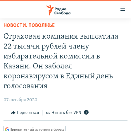
Ссылки
для
упрощенного
НОВОСТИ. ПОВОЛЖЬЕ
ПРОГРАММЫ
доступа
Страховая компания выплатила
ПОДКАСТЫ
Вернуться
22 тысячи рублей члену
к
АВТОРСКИЕ ПРОЕКТЫ
избирательной комиссии в
основному
ЦИТАТЫ СВОБОДЫ
содержанию
Казани. Он заболел
Вернутся
МНЕНИЯ
коронавирусом в Единый день
к
КУЛЬТУРА
голосования
главной
навигации
IDEL.РЕАЛИИ
07 октября 2020
Вернутся
КАВКАЗ.РЕАЛИИ
к
Поделиться
Читать без VPN
СЕВЕР.РЕАЛИИ
поиску
СИБИРЬ.РЕАЛИИ
Приоритетный источник в Google