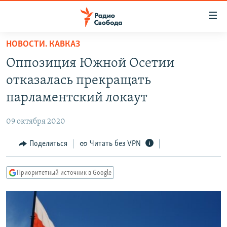
Ссылки
для
упрощенного
НОВОСТИ. КАВКАЗ
ПРОГРАММЫ
доступа
Оппозиция Южной Осетии
ПОДКАСТЫ
Вернуться
отказалась прекращать
к
АВТОРСКИЕ ПРОЕКТЫ
парламентский локаут
основному
ЦИТАТЫ СВОБОДЫ
содержанию
09 октября 2020
Вернутся
МНЕНИЯ
к
Поделиться
Читать без VPN
КУЛЬТУРА
главной
навигации
IDEL.РЕАЛИИ
Приоритетный источник в Google
Вернутся
КАВКАЗ.РЕАЛИИ
к
СЕВЕР.РЕАЛИИ
поиску
СИБИРЬ.РЕАЛИИ