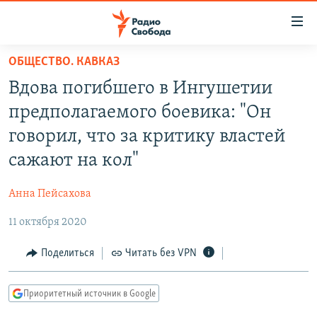
Ссылки
для
упрощенного
ОБЩЕСТВО. КАВКАЗ
ПРОГРАММЫ
доступа
Вдова погибшего в Ингушетии
ПОДКАСТЫ
Вернуться
предполагаемого боевика: "Он
к
АВТОРСКИЕ ПРОЕКТЫ
говорил, что за критику властей
основному
ЦИТАТЫ СВОБОДЫ
содержанию
сажают на кол"
Вернутся
МНЕНИЯ
к
Анна Пейсахова
КУЛЬТУРА
главной
11 октября 2020
навигации
IDEL.РЕАЛИИ
Вернутся
КАВКАЗ.РЕАЛИИ
Поделиться
Читать без VPN
к
СЕВЕР.РЕАЛИИ
поиску
Приоритетный источник в Google
СИБИРЬ.РЕАЛИИ