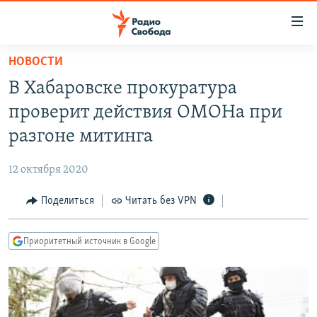
Ссылки
для
упрощенного
НОВОСТИ
ПРОГРАММЫ
доступа
В Хабаровске прокуратура
ПОДКАСТЫ
Вернуться
проверит действия ОМОНа при
к
АВТОРСКИЕ ПРОЕКТЫ
разгоне митинга
основному
ЦИТАТЫ СВОБОДЫ
содержанию
12 октября 2020
Вернутся
МНЕНИЯ
к
Поделиться
Читать без VPN
КУЛЬТУРА
главной
навигации
IDEL.РЕАЛИИ
Приоритетный источник в Google
Вернутся
КАВКАЗ.РЕАЛИИ
к
СЕВЕР.РЕАЛИИ
поиску
СИБИРЬ.РЕАЛИИ