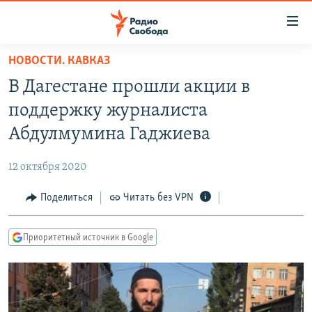
Ссылки
для
упрощенного
НОВОСТИ. КАВКАЗ
ПРОГРАММЫ
доступа
В Дагестане прошли акции в
ПОДКАСТЫ
Вернуться
поддержку журналиста
к
АВТОРСКИЕ ПРОЕКТЫ
Абдулмумина Гаджиева
основному
ЦИТАТЫ СВОБОДЫ
содержанию
12 октября 2020
Вернутся
МНЕНИЯ
к
Поделиться
Читать без VPN
КУЛЬТУРА
главной
навигации
IDEL.РЕАЛИИ
Приоритетный источник в Google
Вернутся
КАВКАЗ.РЕАЛИИ
к
СЕВЕР.РЕАЛИИ
поиску
СИБИРЬ.РЕАЛИИ