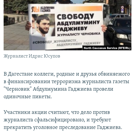
РАСПИСАНИЕ ВЕЩАНИЯ
ПОДПИШИТЕСЬ НА РАССЫЛКУ
СОЦИАЛЬНЫЕ СЕТИ
Журналист Идрис Юсупов
Все сайты РСЕ/РС
В Дагестане коллеги, родные и друзья обвиняемого
в финансировании терроризма журналиста газеты
"Черновик" Абдулмумина Гаджиева провели
одиночные пикеты.
Участники акции считают, что дело против
журналиста сфальсифицировано, и требуют
прекратить уголовное преследование Гаджиева.