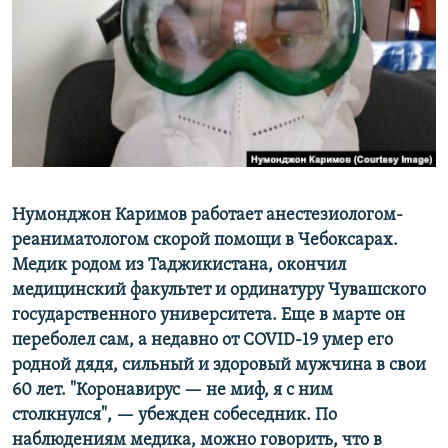
РАСПИСАНИЕ ВЕЩАНИЯ
ПОДПИШИТЕСЬ НА РАССЫЛКУ
СОЦИАЛЬНЫЕ СЕТИ
Нумонджон Каримов работает анестезиологом-
реаниматологом скорой помощи в Чебоксарах.
Все сайты РСЕ/РС
Медик родом из Таджикистана, окончил
медицинский факультет и ординатуру Чувашского
государственного университета. Еще в марте он
переболел сам, а недавно от COVID-19 умер его
родной дядя, сильный и здоровый мужчина в свои
60 лет. "Коронавирус — не миф, я с ним
столкнулся", — убежден собеседник. По
наблюдениям медика, можно говорить, что в