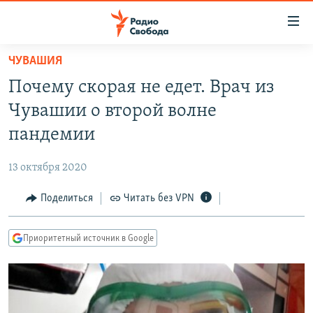
Ссылки
для
упрощенного
ЧУВАШИЯ
ПРОГРАММЫ
доступа
Почему скорая не едет. Врач из
ПОДКАСТЫ
Вернуться
Чувашии о второй волне
к
АВТОРСКИЕ ПРОЕКТЫ
пандемии
основному
ЦИТАТЫ СВОБОДЫ
содержанию
13 октября 2020
Вернутся
МНЕНИЯ
к
Поделиться
Читать без VPN
КУЛЬТУРА
главной
навигации
IDEL.РЕАЛИИ
Приоритетный источник в Google
Вернутся
КАВКАЗ.РЕАЛИИ
к
СЕВЕР.РЕАЛИИ
поиску
СИБИРЬ.РЕАЛИИ