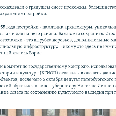
ссказывали о грядущем сносе прохожим, большинство
охранение постройки.
1955 года постройки - памятник архитектуры, уникаль
а, так и для нашего района. Важно его сохранить. Стр
огоэтажки - это вырубка деревьев, дополнительные 
социальную инфраструктуру. Никому это здесь не нужн
стный житель Борис.
й комитет по государственному контролю, использова
стории и культуры(КГИОП) отказался включать здание
бъектов, после чего 5 октября депутат петербургского
ский обратился к вице-губернатору Николаю Линченк
дание совета по сохранению культурного наследия при 