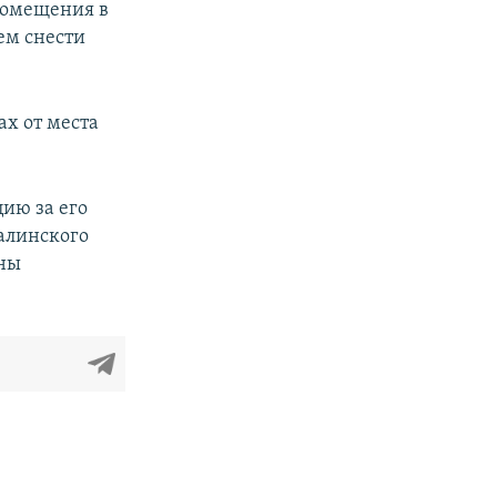
помещения в
ем снести
ах от места
цию за его
алинского
аны