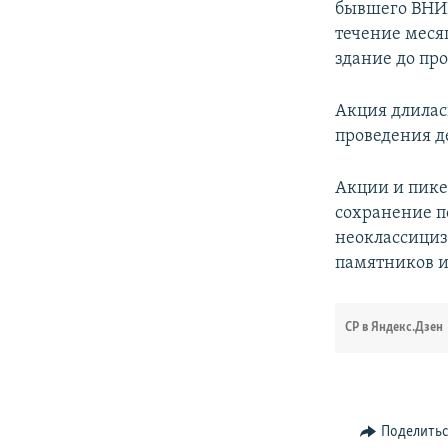
бывшего ВНИИ
течение меся
здание до про
Акция длилась
проведения д
Акции и пике
сохранение п
неоклассициз
памятников и
СР в Яндекс.Дзен
Поделить