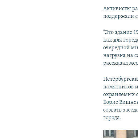
Активисты ра
поддержали с
"Это здание 
как для город
очередной мн
нагрузка на 
рассказал ме
Петербургски
памятников и
охраняемых о
Борис Вишнев
созвать засе
города.