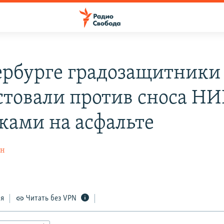
ербурге градозащитники
стовали против сноса Н
ками на асфальте
ин
ся
Читать без VPN