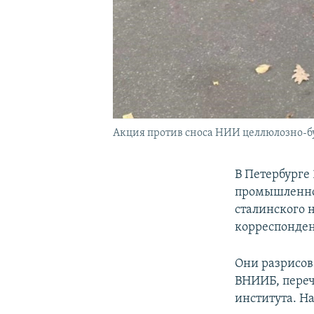
Акция против сноса НИИ целлюлозно
В Петербурге
промышленнос
сталинского 
корреспонден
Они разрисов
ВНИИБ, переч
института. На