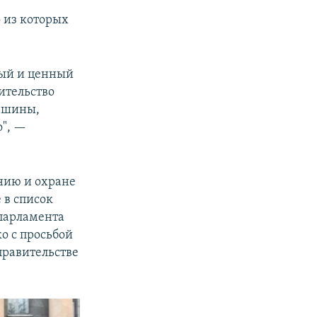
 из которых
ный и ценный
оительство
машины,
о", —
нию и охране
 в список
 парламента
о с просьбой
правительстве