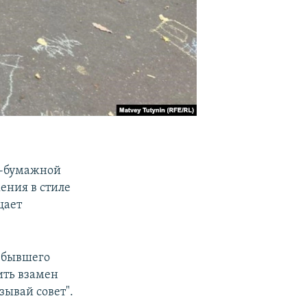
о-бумажной
ения в стиле
щает
 бывшего
ить взамен
зывай совет".