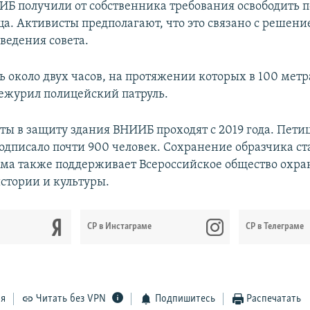
Б получили от собственника требования освободить 
ца. Активисты предполагают, что это связано с решени
ведения совета.
 около двух часов, на протяжении которых в 100 метр
ежурил полицейский патруль.
ты в защиту здания ВНИИБ проходят с 2019 года. Пети
одписало почти 900 человек. Сохранение образчика ст
ма также поддерживает Всероссийское общество охр
стории и культуры.
CР в Инстаграме
СР в Телеграме
ся
Читать без VPN
Подпишитесь
Распечатать