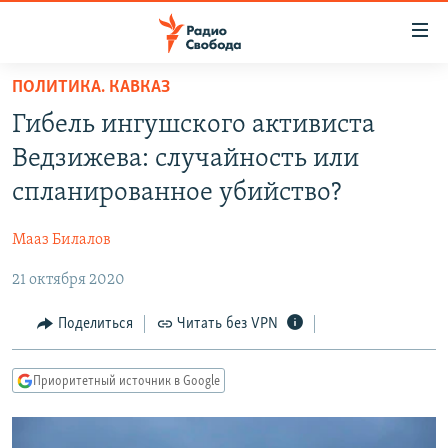
Ссылки
для
упрощенного
ПОЛИТИКА. КАВКАЗ
ПРОГРАММЫ
доступа
Гибель ингушского активиста
ПОДКАСТЫ
Вернуться
Ведзижева: случайность или
к
АВТОРСКИЕ ПРОЕКТЫ
спланированное убийство?
основному
ЦИТАТЫ СВОБОДЫ
содержанию
Мааз Билалов
Вернутся
МНЕНИЯ
к
21 октября 2020
КУЛЬТУРА
главной
навигации
IDEL.РЕАЛИИ
Поделиться
Читать без VPN
Вернутся
КАВКАЗ.РЕАЛИИ
к
Приоритетный источник в Google
СЕВЕР.РЕАЛИИ
поиску
СИБИРЬ.РЕАЛИИ