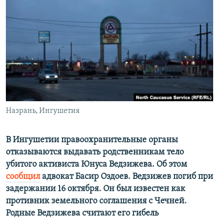
РАСПИСАНИЕ ВЕЩАНИЯ
ПОДПИШИТЕСЬ НА РАССЫЛКУ
СОЦИАЛЬНЫЕ СЕТИ
Назрань, Ингушетия
Все сайты РСЕ/РС
В Ингушетии правоохранительные органы
отказываются выдавать родственникам тело
убитого активиста Юнуса Ведзижева. Об этом
сообщил
адвокат Басир Оздоев. Ведзижев погиб при
задержании 16 октября. Он был известен как
противник земельного соглашения с Чечней.
Родные Ведзижева считают его гибель