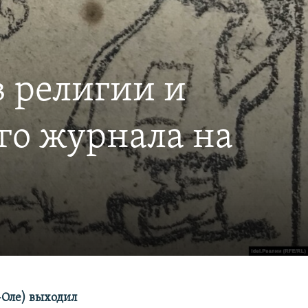
в религии и
го журнала на
-Оле) выходил