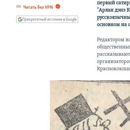
первый сатир
Читать без VPN
"Арлан дэнэ К
русскоязычны
Приоритетный источник в Google
основном на 
Редактором в
общественный
рассказывают,
организаторо
Краснококшай