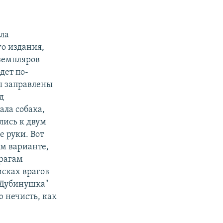
ила
о издания,
земпляров
дет по-
ы заправлены
д
ала собака,
лись к двум
 руки. Вот
м варианте,
врагам
исках врагов
"Дубинушка"
ю нечисть, как