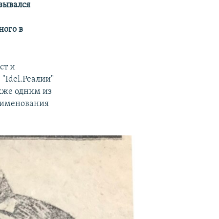
зывался
ного в
ст и
"Idel.Реалии"
акже одним из
еименования