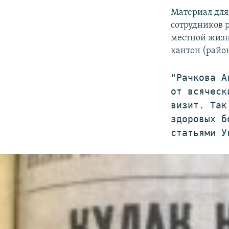
Материал для
сотрудников 
местной жизн
кантон (район
"Рачкова А
от всяческ
визит. Так
здоровых б
статьями У