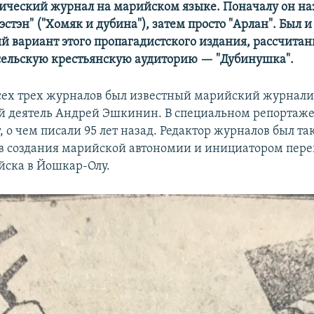
ический журнал на марийском языке. Поначалу он на
эстэн" ("Хомяк и дубина"), затем просто "Арлан". Был и
й вариант этого пропагадистского издания, рассчитан
сельскую крестьянскую аудиторию — "Дубинушка".
сех трех журналов был известный марийский журнали
 деятель Андрей Эшкинин. В специальном репортаже 
 о чем писали 95 лет назад. Редактор журналов был т
в создания марийской автономии и инициатором пер
ска в Йошкар-Олу.