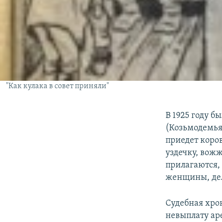
"Как кулака в совет приняли"
В 1925 году б
(Козьмодемья
приедет коров
уздечку, вожж
прилагаются, 
женщины, дел
Судебная хро
невыплату аре