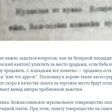
ыло важно задаться вопросом, как на базарной площади
нский кантон) уплатить за место продажи, если баба 
у продавать. С лошадьми все понятно — продавец остав
и "или что другое". Поскольку к корове такие аксессуа
то скоро в качестве залога за торговое место будут ост
ают вывод авторы проблемной заметки.
ника: Кожласолинское мукомольное товарищество попа
ндной платы. При этом, оплату товарищество на самом