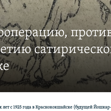
кооперацию, проти
-летию сатирическо
ке
х лет с 1925 года в Краснококшайске (будущей Йошкар