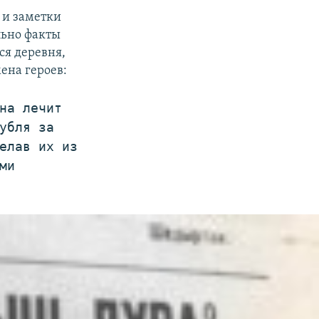
 и заметки
льно факты
ся деревня,
ена героев:
на лечит
убля за
елав их из
ми