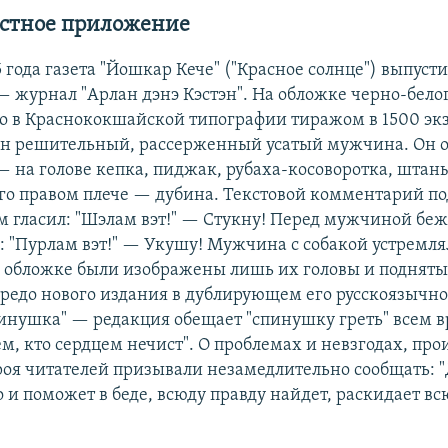
стное приложение
5 года газета "Йошкар Кече" ("Красное солнце") выпуст
 журнал "Арлан дэнэ Кэстэн". На обложке черно-белог
о в Краснококшайской типографии тиражом в 1500 эк
н решительный, рассерженный усатый мужчина. Он о
— на голове кепка, пиджак, рубаха-косоворотка, штан
его правом плече — дубина. Текстовой комментарий по
 гласил: "Шэлам вэт!" — Стукну! Перед мужчиной беж
: "Пурлам вэт!" — Укушу! Мужчина с собакой устремля
а обложке были изображены лишь их головы и поднятые
кредо нового издания в дублирующем его русскоязычно
инушка" — редакция обещает "спинушку греть" всем 
м, кто сердцем нечист". О проблемах и невзгодах, про
троя читателей призывали незамедлительно сообщать: 
 и поможет в беде, всюду правду найдет, раскидает вс