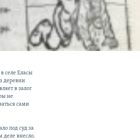
 в селе Еласы
из деревни
ляет в залог
ры не
аваться сами
ло под суд за
 деле внесло.