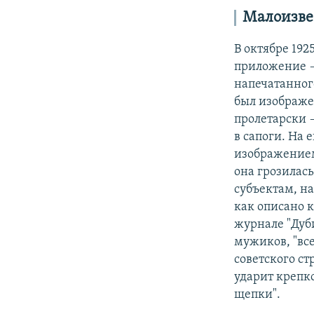
Малоизве
В октябре 192
приложение —
напечатанног
был изображе
пролетарски 
в сапоги. На 
изображением
она грозилась
субъектам, н
как описано 
журнале "Дуб
мужиков, "все
советского с
ударит крепко
щепки".