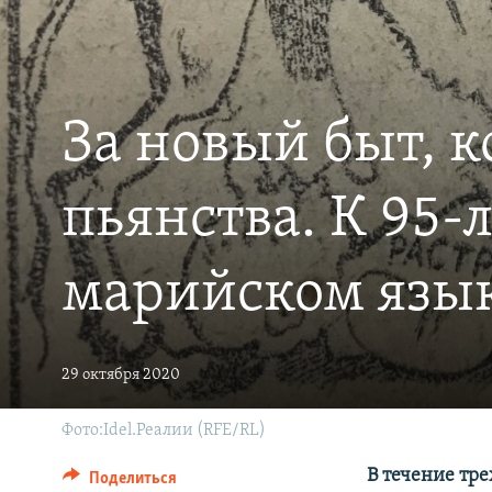
РАСПИСАНИЕ ВЕЩАНИЯ
ПОДПИШИТЕСЬ НА РАССЫЛКУ
За новый быт, 
пьянства. К 95
марийском язы
29 октября 2020
Фото:Idel.Реалии (RFE/RL)
В течение тре
Поделиться