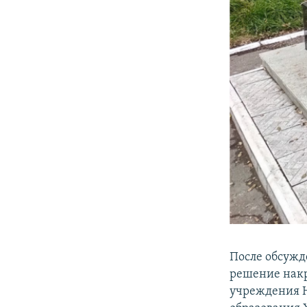
После обсужд
решение накр
учреждения Н