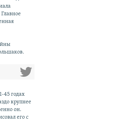
риала
 Главное
шенная
ойны
ольшаков.
1-45 годах
аздо крупнее
енно он.
совал его с