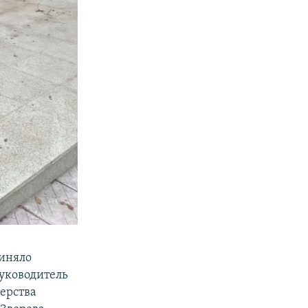
риняло
уководитель
ерства