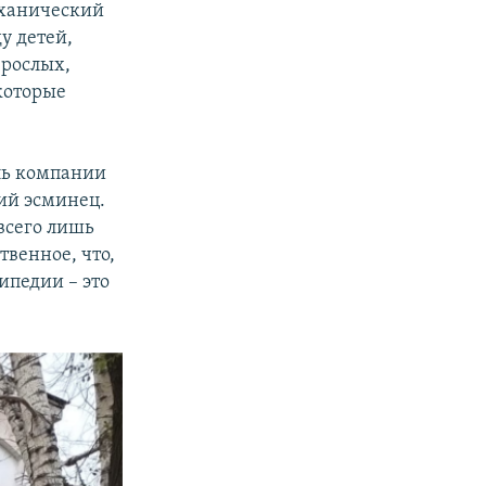
еханический
у детей,
зрослых,
которые
ль компании
ий эсминец.
"всего лишь
твенное, что,
ипедии – это