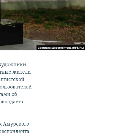
 художники
стные жители
фашистской
ользователей
тами об
овпадает с
к Амурского
рреспондента