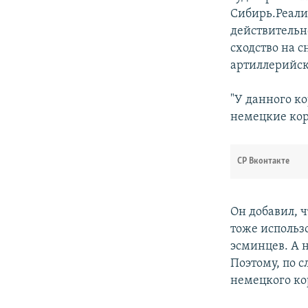
Сибирь.Реали
действительно
сходство на 
артиллерийск
"У данного к
немецкие кор
СР Вконтакте
Он добавил, ч
тоже использо
эсминцев. А 
Поэтому, по с
немецкого ко