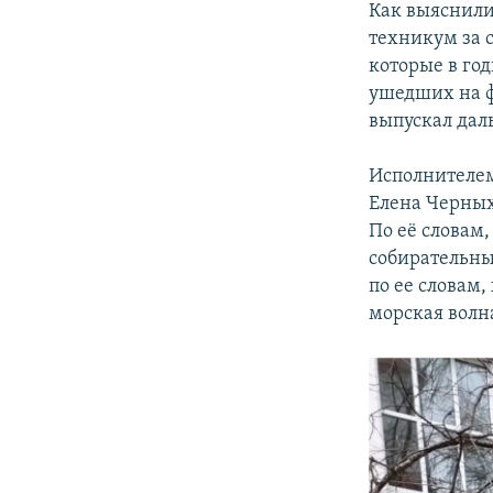
Как выяснили
техникум за 
которые в го
ушедших на ф
выпускал даль
Исполнителем
Елена Черных
По её словам,
собирательны
по ее словам,
морская волн