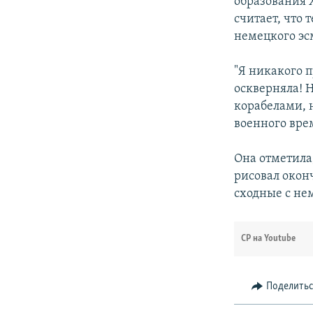
образования 
считает, что
немецкого эс
"Я никакого 
оскверняла! Н
корабелами, 
военного врем
Она отметила,
рисовал окон
сходные с не
СР на Youtube
Поделить