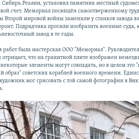
 Сибирь.Реалии, установил памятник местный судом
свой счет. Мемориал посвящён самоотверженному труд
ды Второй мировой войны заменили у станков завода в
ронт. Подрядчика просили изобразить военные суда, 
невосточный завод в те годы.
 работ была мастерская ООО "Мемориал". Руководите
 отрицает, что на гранитной плите изображен немецк
 некоторые элементы могут совпадать, но в целом это 
й образ" советских кораблей военного времени. Единс
 художник мог срисовать с той самой фотографии в Вик
а.