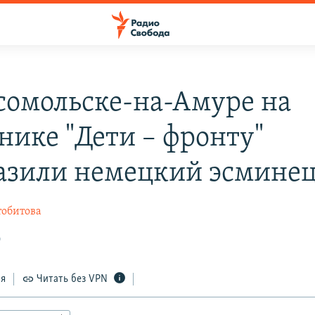
сомольске-на-Амуре на
нике "Дети – фронту"
азили немецкий эсмине
тобитова
0
ся
Читать без VPN