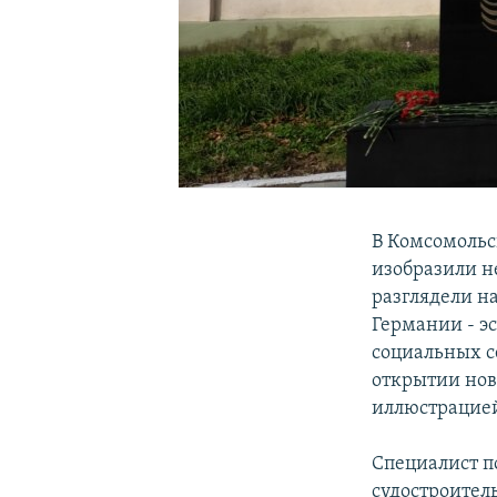
В Комсомольс
изобразили н
разглядели н
Германии - э
социальных с
открытии нов
иллюстрацией
Специалист п
судостроител