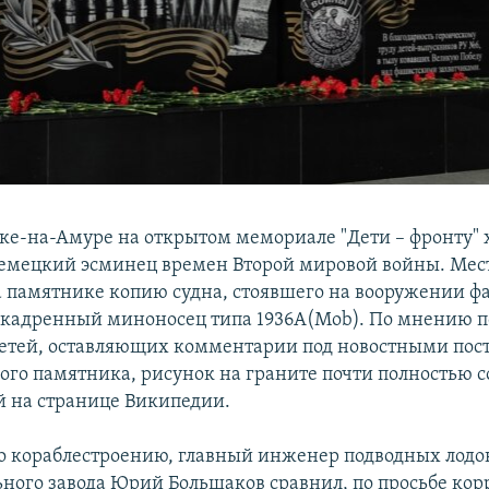
ке-на-Амуре на открытом мемориале "Дети – фронту"
емецкий эсминец времен Второй мировой войны. Ме
а памятнике копию судна, стоявшего на вооружении 
скадренный миноносец типа 1936A(Mob). По мнению п
етей, оставляющих комментарии под новостными пос
ого памятника, рисунок на граните почти полностью с
 на странице Википедии.
о кораблестроению, главный инженер подводных лодо
ьного завода Юрий Большаков сравнил, по просьбе ко