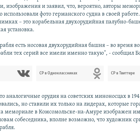
и, изображения и заявил, что, вероятно, авторы мемо
 использовали фото германского судна в своей работе.
снимках – это корабельная двухорудийная палубно-ба
ая установка.
орабля есть носовая двухорудийная башня – во время в
абли тех серий все имели именно такую", - сообщил Б
СР в Одноклассниках
СР в Твиттере
то аналогичные орудия на советских миноносцах в 194
вались, но ставили их только на лидерах, которые гор
на мемориале в Комсомольске-на-Амуре изображен им
ловам собеседника, вполне возможно, что художник сри
рабля.