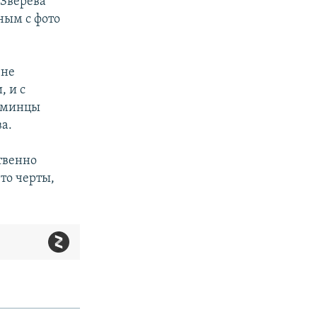
 Зверева
ным с фото
 не
, и с
эсминцы
а.
ственно
то черты,