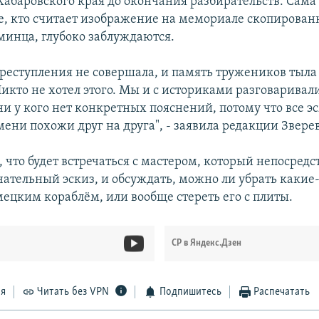
Хабаровского края до окончания разбирательств. Сама
 те, кто считает изображение на мемориале скопирован
минца, глубоко заблуждаются.
преступления не совершала, и память тружеников тыла
икто не хотел этого. Мы и с историками разговаривали
ни у кого нет конкретных пояснений, потому что все 
ени похожи друг на друга", - заявила редакции Зверев
 что будет встречаться с мастером, который непосред
чательный эскиз, и обсуждать, можно ли убрать какие-
мецким кораблём, или вообще стереть его с плиты.
СР в Яндекс.Дзен
ся
Читать без VPN
Подпишитесь
Распечатать