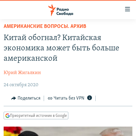
Ссылки
для
упрощенного
АМЕРИКАНСКИЕ ВОПРОСЫ. АРХИВ
ПРОГРАММЫ
доступа
Китай обогнал? Китайская
ПОДКАСТЫ
Вернуться
экономика может быть больше
к
АВТОРСКИЕ ПРОЕКТЫ
американской
основному
ЦИТАТЫ СВОБОДЫ
содержанию
Юрий Жигалкин
Вернутся
МНЕНИЯ
к
24 октября 2020
КУЛЬТУРА
главной
навигации
IDEL.РЕАЛИИ
Поделиться
Читать без VPN
Вернутся
КАВКАЗ.РЕАЛИИ
к
Приоритетный источник в Google
СЕВЕР.РЕАЛИИ
поиску
СИБИРЬ.РЕАЛИИ