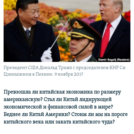
РАСПИСАНИЕ ВЕЩАНИЯ
ПОДПИШИТЕСЬ НА РАССЫЛКУ
СОЦИАЛЬНЫЕ СЕТИ
Президент США Дональд Трамп с председателем КНР Си
Все сайты РСЕ/РС
Цзиньпинем в Пекине. 9 ноября 2017
Превзошла ли китайская экономика по размеру
американскую? Стал ли Китай лидирующей
экономической и финансовой силой в мире?
Беднее ли Китай Америки? Стоим ли мы на пороге
китайского века или заката китайского чуда?