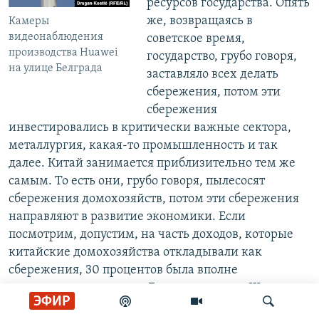
ресурсов государства. Опять
же, возвращаясь в
Камеры
видеонаблюдения
советское время,
производства Huawei
государство, грубо говоря,
на улице Белграда
заставляло всех делать
сбережения, потом эти
сбережения
инвестировались в критически важные сектора,
металлургия, какая-то промышленность и так
далее. Китай занимается приблизительно тем же
самым. То есть они, грубо говоря, пылесосят
сбережения домохозяйств, потом эти сбережения
направляют в развитие экономики. Если
посмотрим, допустим, на часть доходов, которые
китайские домохозяйства откладывали как
сбережения, 30 процентов была вполне
стандартная величина. Для сравнения: в Штатах
ЭФИР
это может быть 10 процентов в лучшем случае. За