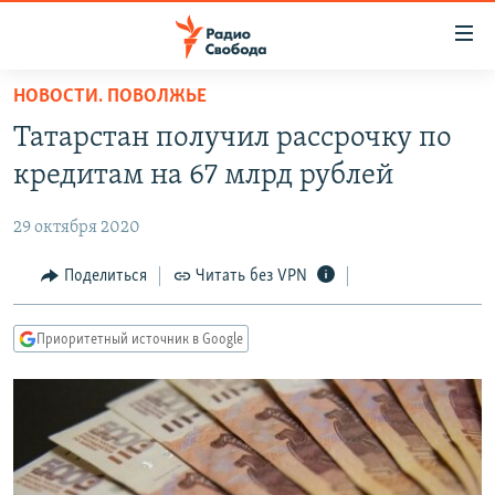
Ссылки
для
упрощенного
НОВОСТИ. ПОВОЛЖЬЕ
ПРОГРАММЫ
доступа
Татарстан получил рассрочку по
ПОДКАСТЫ
Вернуться
кредитам на 67 млрд рублей
к
АВТОРСКИЕ ПРОЕКТЫ
основному
29 октября 2020
ЦИТАТЫ СВОБОДЫ
содержанию
Вернутся
МНЕНИЯ
Поделиться
Читать без VPN
к
КУЛЬТУРА
главной
Приоритетный источник в Google
навигации
IDEL.РЕАЛИИ
Вернутся
КАВКАЗ.РЕАЛИИ
к
СЕВЕР.РЕАЛИИ
поиску
СИБИРЬ.РЕАЛИИ