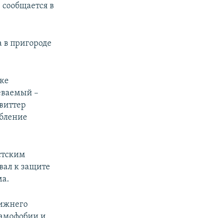
 сообщается в
 в пригороде
оке
еваемый –
виттер
рбление
стским
звал к защите
ма.
лижнего
ламофобии и