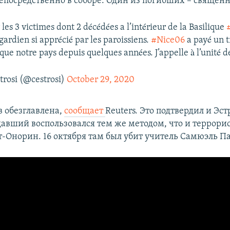
епосредственно в соборе. Один из погибших – священ
les 3 victimes dont 2 décédées a l’intérieur de la Basilique
ardien si apprécié par les paroissiens.
#Nice06
a payé un t
ue notre pays depuis quelques années. J’appelle à l’unité de
trosi (@cestrosi)
October 29, 2020
в обезглавлена,
сообщает
Reuters. Это подтвердил и Эст
авший воспользовался тем же методом, что и террорис
-Онорин. 16 октября там был убит учитель Самюэль Па