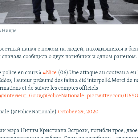
в Ницце
вестный напал с ножом на людей, находившихся в баз
 сначала сообщила о двух погибших и одном раненом.
 police en cours à
#Nice
(06).Une attaque au couteau a eu 
ées, l'auteur présumé des faits a été interpellé.Merci de n
rmations et de suivre les comptes officiels
,
@Interieur_Gouv
,
@PoliceNationale
.
pic.twitter.com/U6
onale (@PoliceNationale)
October 29, 2020
и мэра Ниццы Кристиана Эстрози, погибли трое, двое