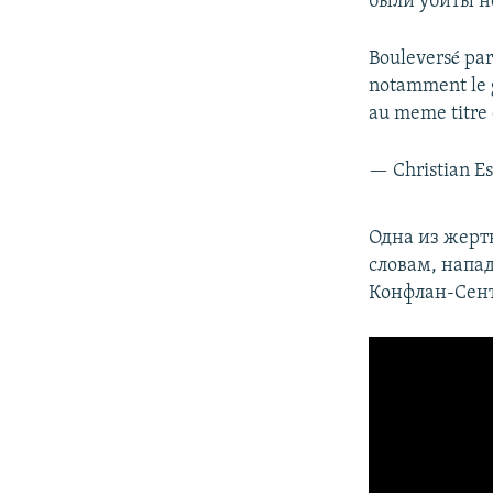
были убиты н
Bouleversé par 
notamment le g
au meme titre q
— Christian Es
Одна из жерт
словам, напад
Конфлан-Сент