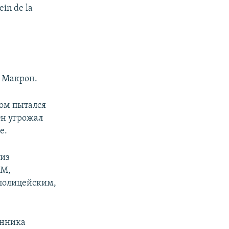
ein de la
 Макрон.
ом пытался
Он угрожал
е.
 из
FM,
полицейским,
анника