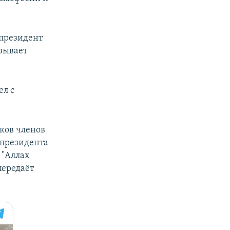
 президент
зывает
ел с
тков членов
 президента
 "Аллах
передаёт