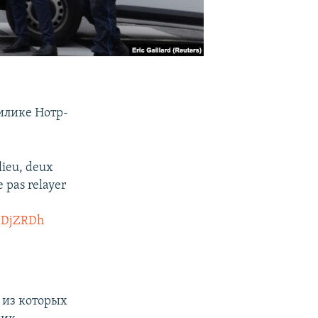
илике Нотр-
lieu, deux
e pas relayer
YGDjZRDh
 из которых