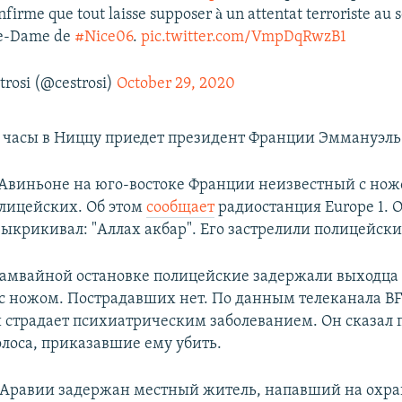
onfirme que tout laisse supposer à un attentat terroriste au s
re-Dame de
#Nice06
.
pic.twitter.com/VmpDqRwzB1
trosi (@cestrosi)
October 29, 2020
часы в Ниццу приедет президент Франции Эммануэль
 Авиньоне на юго-востоке Франции неизвестный с нож
олицейских. Об этом
сообщает
радиостанция Europe 1. 
ыкрикивал: "Аллах акбар". Его застрелили полицейски
рамвайной остановке полицейские задержали выходца
с ножом. Пострадавших нет. По данным телеканала B
страдает психиатрическим заболеванием. Он сказал 
олоса, приказавшие ему убить.
 Аравии задержан местный житель, напавший на охр