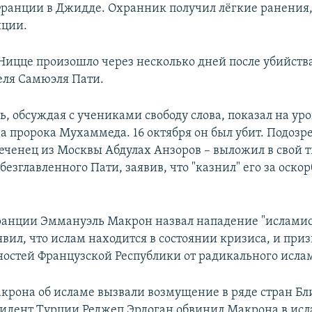
Франции в Джидде. Охранник получил лёгкие ранения,
иции.
Ницце произошло через несколько дней после убийства
ля Самюэля Пати.
, обсуждая с учениками свободу слова, показал на ур
а пророка Мухаммеда. 16 октября он был убит. Подозр
еченец из Москвы Абдулах Анзоров – выложил в свой т
езглавленного Пати, заявив, что "казнил" его за оско
ранции Эммануэль Макрон назвал нападение "ислами
явил, что ислам находится в состоянии кризиса, и при
ностей Французской Республики от радикального исла
крона об исламе вызвали возмущение в ряде стран Б
зидент Турции Реджеп Эрдоган обвинил Макрона в ис