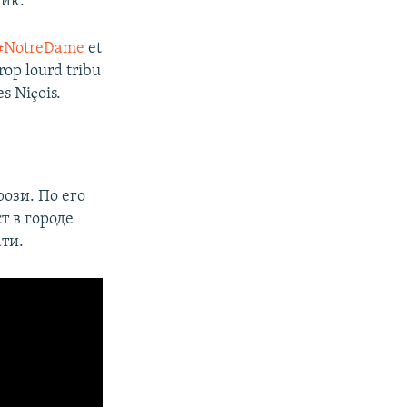
ник.
#NotreDame
et
rop lourd tribu
s Niçois.
рози. По его
т в городе
ти.