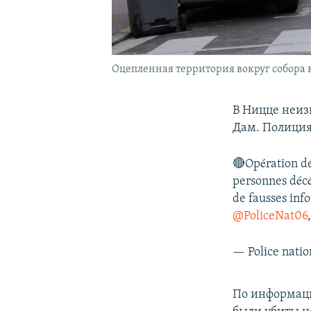
Оцепленная территория вокруг собора 
В Ницце неиз
Дам. Полиция
🔴Opération de
personnes décéd
de fausses info
@PoliceNat06
— Police nati
По информаци