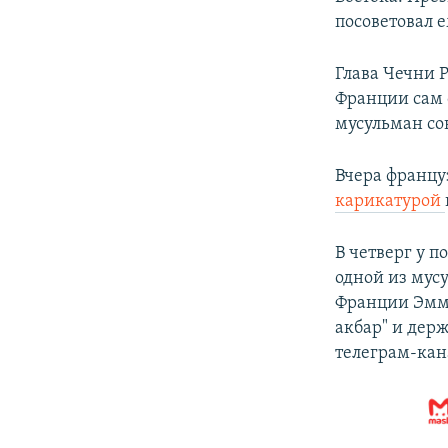
посоветовал е
Глава Чечни 
Франции сам 
мусульман со
Вчера францу
карикатурой
В четверг у п
одной из мус
Франции Эмма
акбар" и держ
телеграм-кан