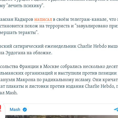
му "лечить психику".
Рамзан Кадыров
написал
в своём телеграм-канале, что
становится похож на террориста и "завуалировано при
вершать теракты".
зский сатирический еженедельник Charlie Hebdo выш
на Эрдогана на обложке.
осольства Франции в Москве собрались несколько деся
ульманских организаций и выступили против позиции
нуэля Макрона по радикальному исламу. Они кричат
ат плакаты и листовки против издания Charlie Hebdo, 
ал Mash.