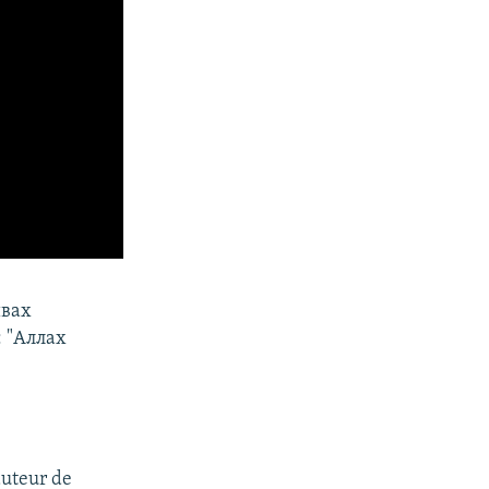
ивах
 "Аллах
’auteur de