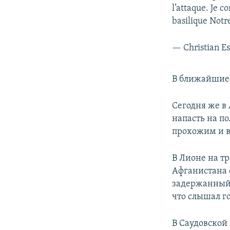
l’attaque. Je c
basilique Not
— Christian Es
В ближайшие 
Сегодня же в
напасть на п
прохожим и в
В Лионе на т
Афганистана 
задержанный 
что слышал г
В Саудовской