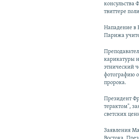
консульства 
твиттере пол
Нападение в 
Парижа учите
Преподаватель
карикатуры н
этнический ч
фотографию об
пророка.
Президент Ф
терактом", за
светских цен
Заявления Ма
Востока. Пре