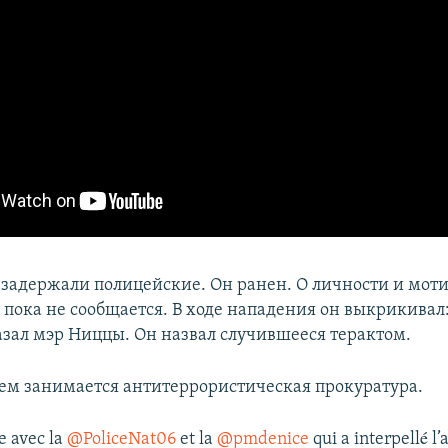
задержали полицейские. Он ранен. О личности и мот
 пока не сообщается. В ходе нападения он выкрикивал:
казал мэр Ниццы. Он назвал случившееся терактом.
ем занимается антитеррористическая прокуратура.
ce avec la
@PoliceNat06
et la
@pmdenice
qui a interpellé l