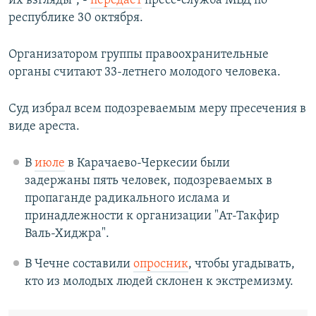
их взгляды", -
передает
пресс-служба МВД по
республике 30 октября.
Организатором группы правоохранительные
органы считают 33-летнего молодого человека.
Суд избрал всем подозреваемым меру пресечения в
виде ареста.
В
июле
в Карачаево-Черкесии были
задержаны пять человек, подозреваемых в
пропаганде радикального ислама и
принадлежности к организации "Ат-Такфир
Валь-Хиджра".
В Чечне составили
опросник
, чтобы угадывать,
кто из молодых людей склонен к экстремизму.