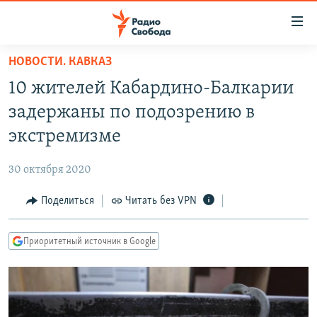
Ссылки
для
упрощенного
НОВОСТИ. КАВКАЗ
ПРОГРАММЫ
доступа
10 жителей Кабардино-Балкарии
ПОДКАСТЫ
Вернуться
задержаны по подозрению в
к
АВТОРСКИЕ ПРОЕКТЫ
экстремизме
основному
ЦИТАТЫ СВОБОДЫ
содержанию
30 октября 2020
Вернутся
МНЕНИЯ
к
Поделиться
Читать без VPN
КУЛЬТУРА
главной
навигации
IDEL.РЕАЛИИ
Приоритетный источник в Google
Вернутся
КАВКАЗ.РЕАЛИИ
к
СЕВЕР.РЕАЛИИ
поиску
СИБИРЬ.РЕАЛИИ