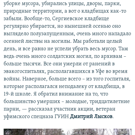
уборке мусора, убирались улицы, дворы, парки,
природные территории, а вот о кладбищах как-то
забыли. Вообще-то, Сергиевское кладбище
регулярно убирается, но нынешней осенью оно
выглядело полузапущенным, очень много нападало
осенней листвы на могилы. Мы работали целый
день, и все равно не успели убрать весь мусор. Там
ведь очень много солдатских могил, по архивам –
больше тысячи. Все они умерли от ранений в
эвакогоспиталях, располагавшихся в Уфе во время
войны. Наверное, больше всего – из того госпиталя,
которые располагался неподалеку от кладбища, в
19-й школе. Я обратил внимание на то, что
большинство умерших – молодые, тридцатилетние
парни, — рассказал участник акции, ветеран
уфимского спецназа ГУИН
Дмитрий Лысков
.