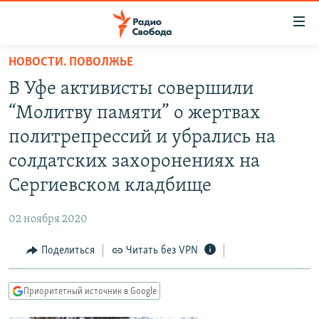
Ссылки
для
упрощенного
НОВОСТИ. ПОВОЛЖЬЕ
ПРОГРАММЫ
доступа
В Уфе активисты совершили
ПОДКАСТЫ
Вернуться
“Молитву памяти” о жертвах
к
АВТОРСКИЕ ПРОЕКТЫ
политрепрессий и убрались на
основному
ЦИТАТЫ СВОБОДЫ
содержанию
солдатских захоронениях на
Вернутся
МНЕНИЯ
Сергиевском кладбище
к
КУЛЬТУРА
главной
02 ноября 2020
навигации
IDEL.РЕАЛИИ
Вернутся
Поделиться
Читать без VPN
КАВКАЗ.РЕАЛИИ
к
СЕВЕР.РЕАЛИИ
поиску
Приоритетный источник в Google
СИБИРЬ.РЕАЛИИ