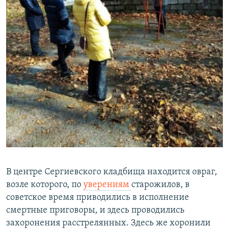
В центре Сергиевского кладбища находится овраг,
возле которого, по
уверениям
старожилов, в
советское время приводились в исполнение
смертные приговоры, и здесь проводились
захоронения расстрелянных. Здесь же хоронили