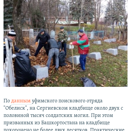
По
данным
уфимского поискового отряда
"Обелиск", на Сергиевском кладбище около двух с
половиной тысяч солдатских могил. При этом
призванных из Башкортостана на кладбище
похоронено не более двух десятков. Практические