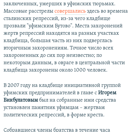
заключенных, умерших в уфимских тюрьмах.
Массовые расстрелы
совершались
здесь во времена
сталинских репрессий, из-за чего кладбище
прозвали "уфимским Бутово". Места захоронений
жертв репрессий находятся на разных участках
кладбища, большая часть из них подверглась
вторичным захоронениям. Точное число всех
захороненных до сих пор неизвестно; по
некоторым данным, в овраге в центральной части
кладбища захоронены около 1000 человек.
В 2007 году на кладбище инициативной группой
уфимских предпринимателей в главе с
Игорем
Бикбулатовым
был на собранные ими средства
установлен памятник уфимцам – жертвам
политических репрессий, в форме креста.
Собравшиеся члены братства в течение часа