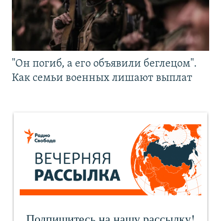
"Он погиб, а его объявили беглецом".
Как семьи военных лишают выплат