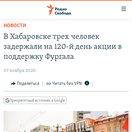
Ссылки
для
упрощенного
НОВОСТИ
ПРОГРАММЫ
доступа
В Хабаровске трех человек
ПОДКАСТЫ
Вернуться
задержали на 120-й день акции в
к
АВТОРСКИЕ ПРОЕКТЫ
поддержку Фургала
основному
ЦИТАТЫ СВОБОДЫ
содержанию
07 ноября 2020
Вернутся
МНЕНИЯ
к
Поделиться
Читать без VPN
КУЛЬТУРА
главной
навигации
IDEL.РЕАЛИИ
Приоритетный источник в Google
Вернутся
КАВКАЗ.РЕАЛИИ
к
СЕВЕР.РЕАЛИИ
поиску
СИБИРЬ.РЕАЛИИ