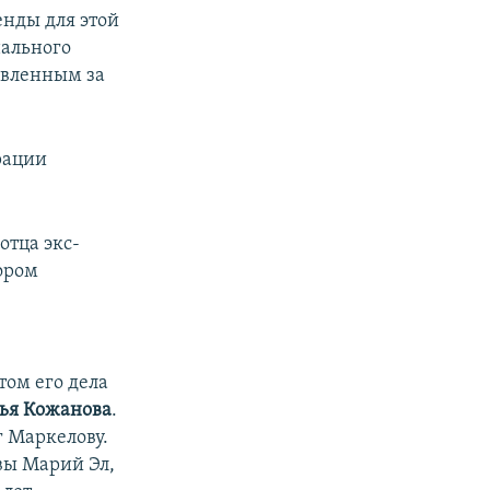
енды для этой
нального
явленным за
рации
 отца экс-
ором
том его дела
ья Кожанова
.
 Маркелову.
авы Марий Эл,