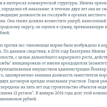
 в интересах коммерческой структуры. Ивлева призн
 определил ей наказание: в течение двух лет она не с
оводящие должности на госслужбе в органах местного
ия. Она также должна возместить ущерб, нанесенный
ородскому округу, он оценен в сумму, превышающую 
блей.
ло против экс-чиновницы мэрии было возбуждено в ап
. По данным следствия, в 2016 году Екатерина Ивлева
нности, с целью дальнейшего карьерного роста, дейст
ужбы" инициировала от имени арендодателя (комитет
муниципальным имуществом администрации Йошкар-
его, одновременно занимая должность заместителя мэр
двух договоров аренды земельных участков. Годом ран
 переданы на пять лет под строительство объектов не
пания 12 регион". К январю 2016 года долг этой компа
 миллионов рублей.