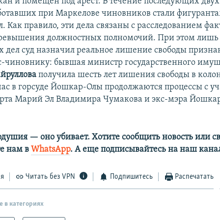
жан и помещен под арест. В течение последующих двух
ботавших при Маркелове чиновников стали фигурант
. Как правило, эти дела связаны с расследованием фак
ревышения должностных полномочий. При этом лишь 
х дел суд назначил реальное лишение свободы призн
-чиновнику: бывшая министр государственного иму
айруллова
получила шесть лет лишения свободы в коло
ас в горсуде Йошкар-Олы продолжаются процессы с уч
рта Марий Эл Владимира Чумакова и экс-мэра Йошк
одушия — оно убивает. Хотите сообщить новость или св
е нам в
WhatsApp
. А еще подписывайтесь на наш кана
ся
Читать без VPN
Подпишитесь
Распечатать
е в категориях