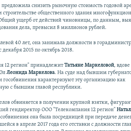
 предложила снизить рыночную стоимость годовой ар
 строительстве общественного здания многофункцио
Общий ущерб от действий чиновницы, по данным, вы
дования дела, превысил 8 миллионов рублей.
левой 40 лет, она занимала должности в горадминист
 декабря 2015 по октябрь 2018.
я 12 регион" принадлежит
Татьяне Маркеловой
, вдове
 Эл
Леонида Маркелова
. На суде над бывшим губернат
и гособвинения характеризуют эту организацию как
ую с бывшим главой республики.
лов обвиняется в получении крупной взятки, фигуран
ший гендиректор ООО "Телекомпания 12 регион"
Натал
собвинения она была посредницей при передаче денег
шейся в апреле 2017 года его отставки с должности гл