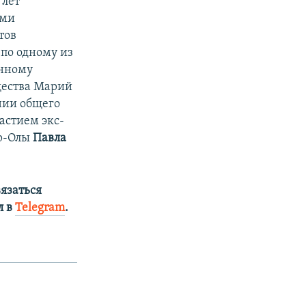
 лет
ами
тов
по одному из
анному
щества Марий
нии общего
астием экс-
ар-Олы
Павла
язаться
л в
Telegram
.