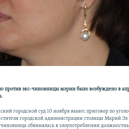
ло против экс-чиновницы мэрии было возбуждено в ап
а.
кий городской суд 10 ноября вынес приговор по угол
стителя городской администрации столицы Марий Эл
с-чиновница обвинялась в злоупотреблении должност