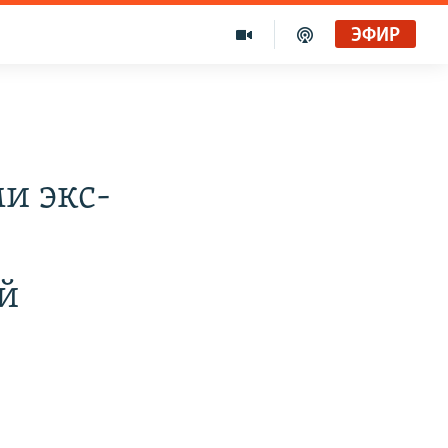
ЭФИР
и экс-
й