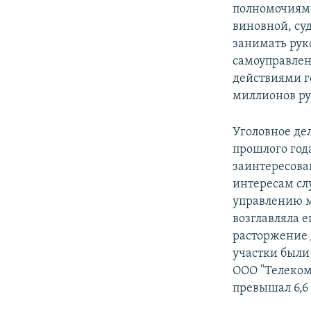
полномочиями
виновной, суд
занимать рук
самоуправлен
действиями г
миллионов ру
Уголовное де
прошлого года
заинтересова
интересам сл
управлению 
возглавляла 
расторжение 
участки были
ООО "Телеком
превышал 6,6