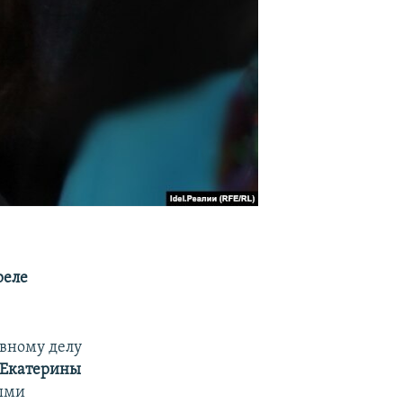
реле
овному делу
Екатерины
ными