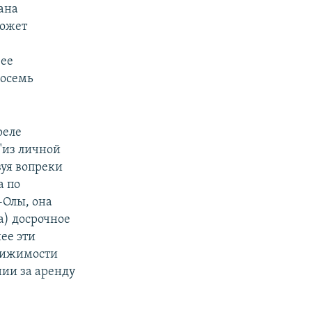
ана
может
 ее
восемь
реле
 "из личной
вуя вопреки
а по
Олы, она
а) досрочное
ее эти
движимости
нии за аренду