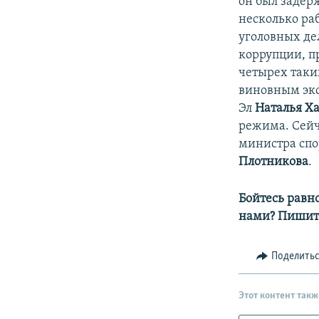
он был задер
несколько ра
уголовных дел
коррупции, п
четырех таки
виновным экс
Эл
Наталья Х
режима. Сейч
министра спо
Плотникова
.
Бойтесь равн
нами? Пишит
Поделить
Этот контент такж