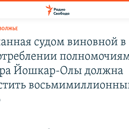
ОВОЛЖЬЕ
анная судом виновной в
отреблении полномочиям
ра Йошкар-Олы должна
стить восьмимиллионны
б