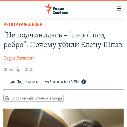
Ссылки
для
упрощенного
РЕПОРТАЖ.СЕВЕР
ПРОГРАММЫ
доступа
"Не подчинилась – "перо" под
ПОДКАСТЫ
Вернуться
ребро". Почему убили Елену Шпак
к
АВТОРСКИЕ ПРОЕКТЫ
основному
Софья Рогачева
ЦИТАТЫ СВОБОДЫ
содержанию
Вернутся
13 ноября 2020
МНЕНИЯ
к
КУЛЬТУРА
Поделиться
Читать без VPN
главной
навигации
IDEL.РЕАЛИИ
Вернутся
Приоритетный источник в Google
КАВКАЗ.РЕАЛИИ
к
СЕВЕР.РЕАЛИИ
поиску
СИБИРЬ.РЕАЛИИ