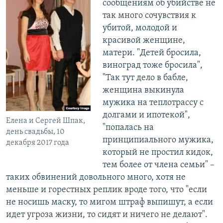
сообщениям об убийстве не
так много сочувствия к
убитой, молодой и
красивой женщине,
матери. "Детей бросила,
виноград тоже бросила",
"Так тут дело в бабле,
женщина выкинула
мужика на теплотрассу с
долгами и ипотекой",
Елена и Сергей Шпак,
"попалась на
день свадьбы, 10
принципиального мужика,
декабря 2017 года
который не простил кидок,
тем более от члена семьи" –
таких обвинений довольного много, хотя не
меньше и горестных реплик вроде того, что "если
не носишь маску, то мигом штраф выпишут, а если
идет угроза жизни, то сидят и ничего не делают".