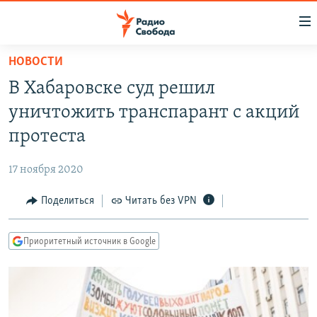
Ссылки
для
упрощенного
НОВОСТИ
ПРОГРАММЫ
доступа
В Хабаровске суд решил
ПОДКАСТЫ
Вернуться
уничтожить транспарант с акций
к
АВТОРСКИЕ ПРОЕКТЫ
протеста
основному
ЦИТАТЫ СВОБОДЫ
содержанию
17 ноября 2020
Вернутся
МНЕНИЯ
к
Поделиться
Читать без VPN
КУЛЬТУРА
главной
навигации
IDEL.РЕАЛИИ
Приоритетный источник в Google
Вернутся
КАВКАЗ.РЕАЛИИ
к
СЕВЕР.РЕАЛИИ
поиску
СИБИРЬ.РЕАЛИИ