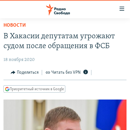
Ссылки
для
упрощенного
НОВОСТИ
ПРОГРАММЫ
доступа
В Хакасии депутатам угрожают
ПОДКАСТЫ
Вернуться
судом после обращения в ФСБ
к
АВТОРСКИЕ ПРОЕКТЫ
основному
18 ноября 2020
ЦИТАТЫ СВОБОДЫ
содержанию
Вернутся
МНЕНИЯ
Поделиться
Читать без VPN
к
КУЛЬТУРА
главной
Приоритетный источник в Google
навигации
IDEL.РЕАЛИИ
Вернутся
КАВКАЗ.РЕАЛИИ
к
СЕВЕР.РЕАЛИИ
поиску
СИБИРЬ.РЕАЛИИ