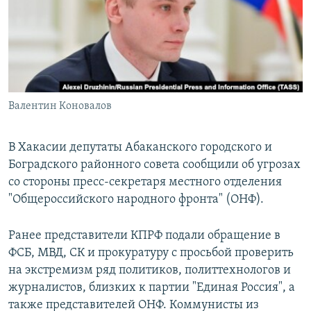
РАСПИСАНИЕ ВЕЩАНИЯ
ПОДПИШИТЕСЬ НА РАССЫЛКУ
СОЦИАЛЬНЫЕ СЕТИ
Валентин Коновалов
В Хакасии депутаты Абаканского городского и
Боградского районного совета сообщили об угрозах
Все сайты РСЕ/РС
со стороны пресс-секретаря местного отделения
"Общероссийского народного фронта" (ОНФ).
Ранее представители КПРФ подали обращение в
ФСБ, МВД, СК и прокуратуру с просьбой проверить
на экстремизм ряд политиков, политтехнологов и
журналистов, близких к партии "Единая Россия", а
также представителей ОНФ. Коммунисты из