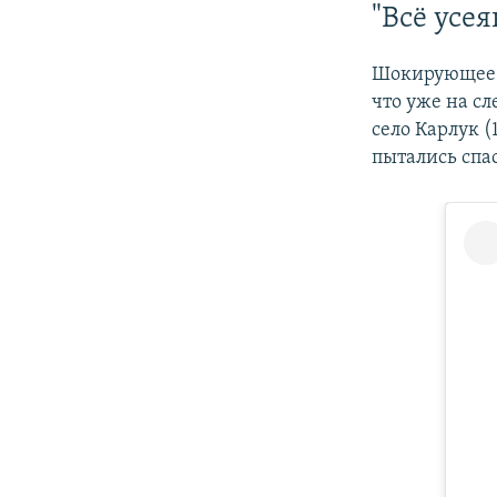
"Всё усе
Шокирующее в
что уже на сл
село Карлук (
пытались спа