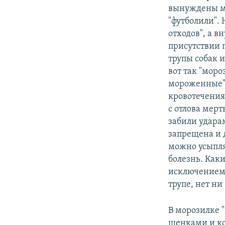
вынуждены мн
"футболили".
отходов", а в
присутствии 
трупы собак 
вот так "мор
мороженные",
кровотечения
с отлова мерт
забили ударам
запрещена и 
можно усыпля
болезнь. Каки
исключением 
трупе, нет ни
В морозилке 
щенками и к