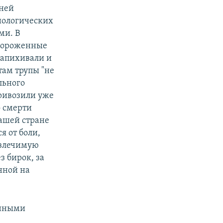
дней
биологических
ми. В
амороженные
запихивали и
там трупы "не
льного
привозили уже
о смерти
нашей стране
 от боли,
излечимую
з бирок, за
нной на
енными