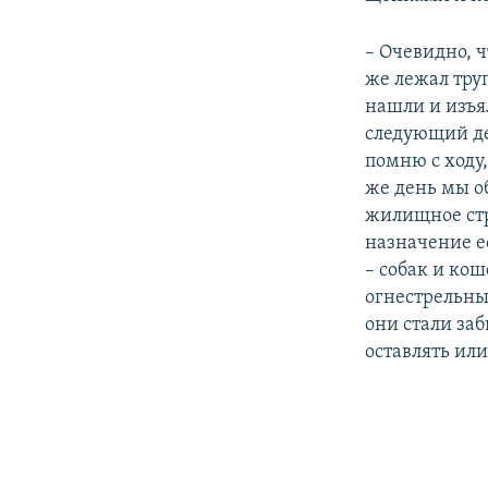
– Очевидно, ч
же лежал тру
нашли и изъя
следующий де
помню с ходу,
же день мы о
жилищное стр
назначение ес
– собак и ко
огнестрельным
они стали за
оставлять или