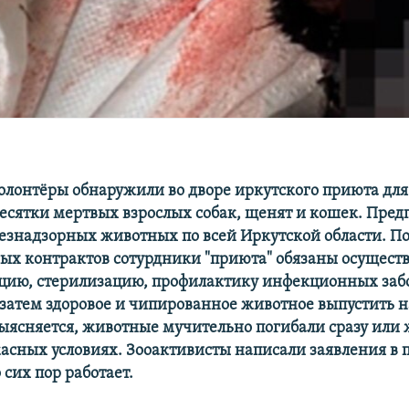
волонтёры обнаружили во дворе иркутского приюта дл
 десятки мертвых взрослых собак, щенят и кошек. Пре
безнадзорных животных по всей Иркутской области. П
х контрактов сотурдники "приюта" обязаны осуществ
ацию, стерилизацию, профилактику инфекционных заб
 затем здоровое и чипированное животное выпустить н
выясняется, животные мучительно погибали сразу или 
жасных условиях. Зооактивисты написали заявления в 
 сих пор работает.