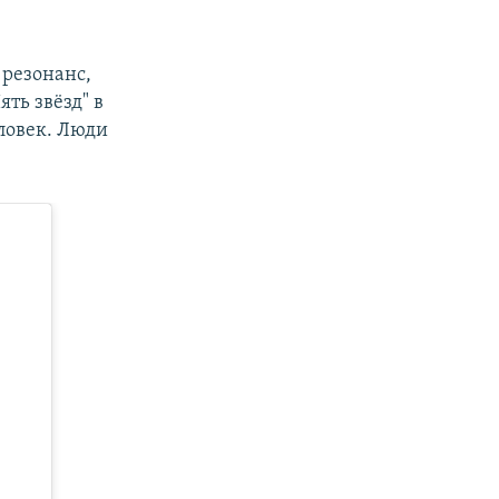
 резонанс,
ть звёзд" в
еловек. Люди