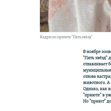
Кадры из приюта "Пять звёзд"
В ноябре зоо
"Пять звёзд"
отлавливает 
муниципальны
отлова кастр
животного. А
Однако, как 
"приюте" в у
Но "приют" до