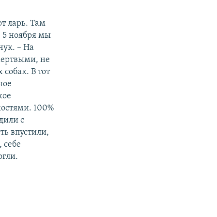
от ларь. Там
 5 ноября мы
ук. – На
мертвыми, не
 собак. В тот
ное
кое
костями. 100%
дили с
ть впустили,
 себе
огли.