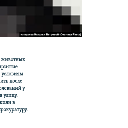
я животных
дприятие
о условиям
ить после
олеваний у
а улицу.
жили в
прокуратуру.