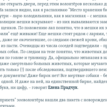
е открыть двери, перед этим волонтёров несколько 
 На записи видно, как я распахиваю "Место хранения 
нутри – лари-холодильники, как в магазинах – с мешка
полиции мешки вскрывают – из них вываливаются з
и щенков. По положению лап понятно, что в мешки их 
озили" ещё живыми! Еще мешки стоят рядом с ларями, 
 даже не окоченевшие, со следами свежей крови, оби
 из пасти. Очевидцы из числа соседей подтвердили – 
вых собак. По следам на теле понятно, что животных д
и по голове и туловищу. Да, официально эвтаназия в 
даже смертельно больных животных, которые мучаются
ть только (!) после обследования, подтвердившего не
е документы! Даже бирок нет! Все мертвые собаки – бе
одной. И даже на ней, на единственной бирке, найде
 букв, ни цифр, – говорит
Елена Прадчук
.
"приюта" зооволонтёры нашли два пакета с новорожд
отятами.