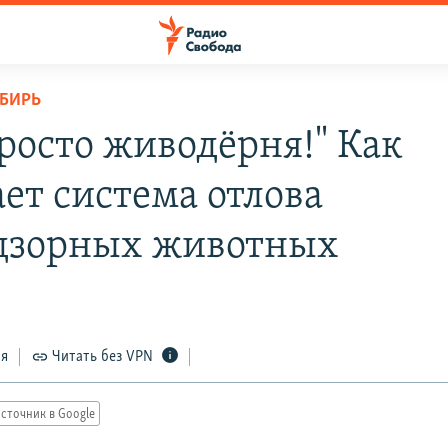
ИБИРЬ
просто живодёрня!" Как
ает система отлова
дзорных животных
ся
Читать без VPN
сточник в Google