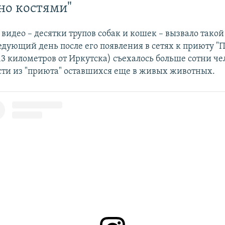
яно костями"
идео – десятки трупов собак и кошек – вызвало такой
едующий день после его появления в сетях к приюту "Пя
13 километров от Иркутска) съехалось больше сотни ч
сти из "приюта" оставшихся еще в живых животных.