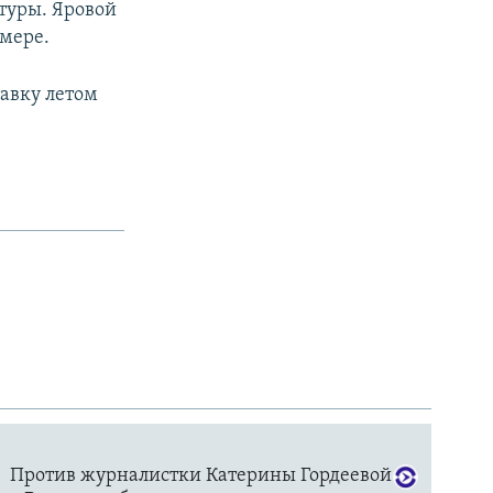
туры. Яровой
змере.
тавку летом