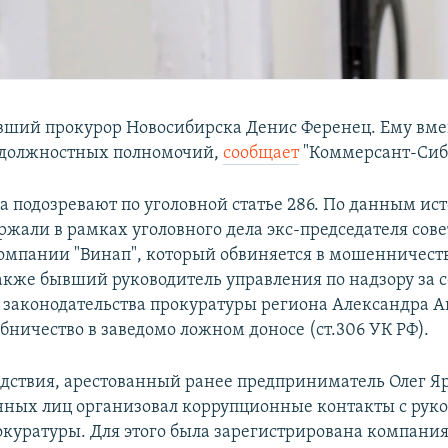
ший прокурор Новосибирска Денис Ференец. Ему вм
должностных полномочий,
сообщает
"Коммерсант-Сиб
а подозревают по уголовной статье 286. По данным ис
ржали в рамках уголовного дела экс-председателя сове
омпании "Винап", который обвиняется в мошенничеств
кже бывший руководитель управления по надзору за
 законодательства прокуратуры региона Александра А
бничество в заведомо ложном доносе (ст.306 УК РФ).
едствия, арестованный ранее предприниматель Олег Я
нных лиц организовал коррупционные контакты с рук
окуратуры. Для этого была зарегистрирована компания