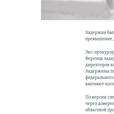
Задержан быв
превышение 
Экс-прокурор
Ференца заде
директоров к
Задержаны та
федерального
вменяют посо
По версии сл
через довере
областной пр