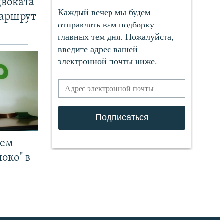
двоката
маршрут
чем
око" в