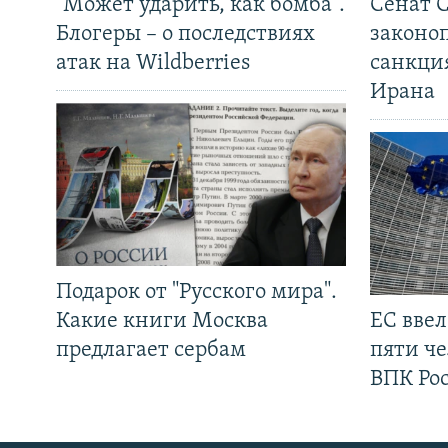
"Может ударить, как бомба".
Сенат 
Блогеры – о последствиях
законо
атак на Wildberries
санкци
Ирана
Подарок от "Русского мира".
Какие книги Москва
ЕС вве
предлагает сербам
пяти че
ВПК Ро