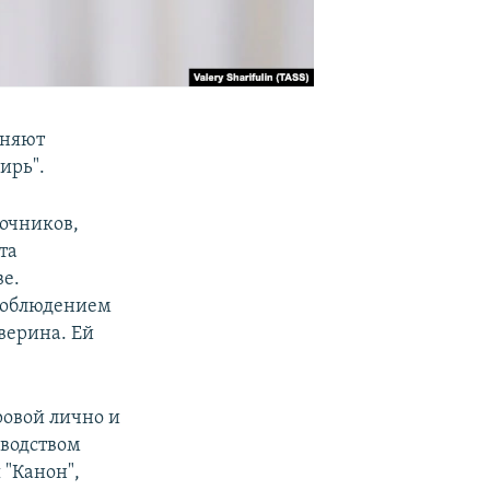
еняют
ирь".
точников,
та
е.
 соблюдением
верина. Ей
ровой лично и
оводством
 "Канон",