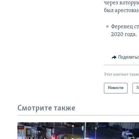
через котору
был арестова
Ференец ст
2020 года.
Поделить
Этот контент такж
Новости
Г
Смотрите также