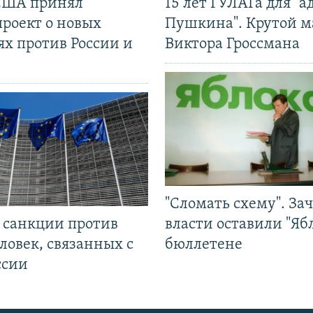
США принял
15 лет ГУЛАГа для "а
проект о новых
Пушкина". Крутой 
ях против России и
Виктора Гроссмана
"Сломать схему". За
л санкции против
власти оставили "Ябл
ловек, связанных с
бюллетене
ссии