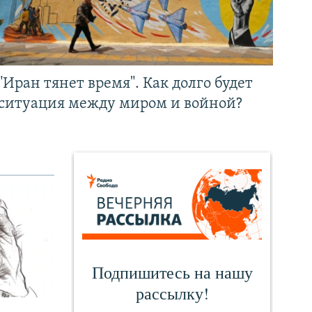
"Иран тянет время". Как долго будет
ситуация между миром и войной?