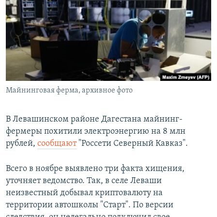
РАСПИСАНИЕ ВЕЩАНИЯ
ПОДПИШИТЕСЬ НА РАССЫЛКУ
СОЦИАЛЬНЫЕ СЕТИ
Майнинговая ферма, архивное фото
Все сайты РСЕ/РС
В Левашинском районе Дагестана майнинг-
фермеры похитили электроэнергию на 8 млн
рублей,
сообщают
"Россети Северный Кавказ".
Всего в ноябре выявлено три факта хищения,
уточняет ведомство. Так, в селе Леваши
неизвестный добывал криптовалюту на
территории автошколы "Старт". По версии