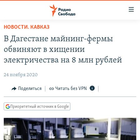
Ссылки
для
упрощенного
НОВОСТИ. КАВКАЗ
ПРОГРАММЫ
доступа
В Дагестане майнинг-фермы
ПОДКАСТЫ
Вернуться
обвиняют в хищении
к
АВТОРСКИЕ ПРОЕКТЫ
электричества на 8 млн рублей
основному
ЦИТАТЫ СВОБОДЫ
содержанию
24 ноября 2020
Вернутся
МНЕНИЯ
к
Поделиться
Читать без VPN
КУЛЬТУРА
главной
навигации
IDEL.РЕАЛИИ
Приоритетный источник в Google
Вернутся
КАВКАЗ.РЕАЛИИ
к
СЕВЕР.РЕАЛИИ
поиску
СИБИРЬ.РЕАЛИИ