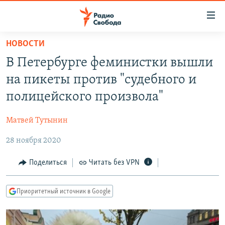
Ссылки
для
упрощенного
НОВОСТИ
ПРОГРАММЫ
доступа
В Петербурге феминистки вышли
ПОДКАСТЫ
Вернуться
на пикеты против "судебного и
к
АВТОРСКИЕ ПРОЕКТЫ
полицейского произвола"
основному
ЦИТАТЫ СВОБОДЫ
содержанию
Матвей Тутынин
Вернутся
МНЕНИЯ
к
28 ноября 2020
КУЛЬТУРА
главной
навигации
IDEL.РЕАЛИИ
Поделиться
Читать без VPN
Вернутся
КАВКАЗ.РЕАЛИИ
к
Приоритетный источник в Google
СЕВЕР.РЕАЛИИ
поиску
СИБИРЬ.РЕАЛИИ