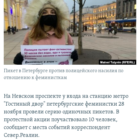
РАСПИСАНИЕ ВЕЩАНИЯ
ПОДПИШИТЕСЬ НА РАССЫЛКУ
СОЦИАЛЬНЫЕ СЕТИ
Пикет в Петербурге против полицейского насилия по
Все сайты РСЕ/РС
отношению к феминисткам
На Невском проспекте у входа на станцию метро
"Гостиный двор" петербургские феминистки 28
ноября провели серию одиночных пикетов. В
протестной акции поучаствовало 10 человек,
сообщает с места событий корреспондент
Север.Реалии.