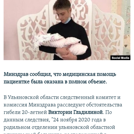
РАСПИСАНИЕ ВЕЩАНИЯ
ПОДПИШИТЕСЬ НА РАССЫЛКУ
СОЦИАЛЬНЫЕ СЕТИ
Все сайты РСЕ/РС
Минздрав сообщил, что медицинская помощь
пациентке была оказана в полном объеме.
В Ульяновской области следственный комитет и
комиссия Минздрава расследуют обстоятельства
гибели 20-летней
Виктории Гладилиной
. По
данным следствия, "24 ноября 2020 года в
родильном отделении ульяновской областной