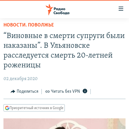
Ссылки
для
упрощенного
НОВОСТИ. ПОВОЛЖЬЕ
ПРОГРАММЫ
доступа
“Виновные в смерти супруги были
ПОДКАСТЫ
Вернуться
наказаны”. В Ульяновске
к
АВТОРСКИЕ ПРОЕКТЫ
расследуется смерть 20-летней
основному
ЦИТАТЫ СВОБОДЫ
содержанию
роженицы
Вернутся
МНЕНИЯ
к
02 декабря 2020
КУЛЬТУРА
главной
Поделиться
Читать без VPN
навигации
IDEL.РЕАЛИИ
Вернутся
КАВКАЗ.РЕАЛИИ
к
Приоритетный источник в Google
СЕВЕР.РЕАЛИИ
поиску
СИБИРЬ.РЕАЛИИ