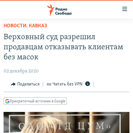
Ссылки
для
упрощенного
НОВОСТИ. КАВКАЗ
ПРОГРАММЫ
доступа
Верховный суд разрешил
ПОДКАСТЫ
Вернуться
продавцам отказывать клиентам
к
АВТОРСКИЕ ПРОЕКТЫ
без масок
основному
ЦИТАТЫ СВОБОДЫ
содержанию
02 декабря 2020
Вернутся
МНЕНИЯ
к
Поделиться
Читать без VPN
КУЛЬТУРА
главной
навигации
IDEL.РЕАЛИИ
Приоритетный источник в Google
Вернутся
КАВКАЗ.РЕАЛИИ
к
СЕВЕР.РЕАЛИИ
поиску
СИБИРЬ.РЕАЛИИ