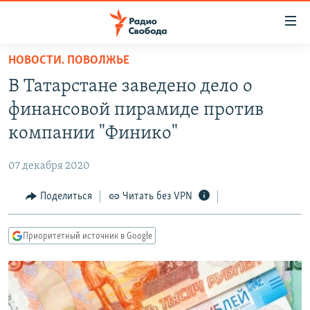
Ссылки
для
упрощенного
НОВОСТИ. ПОВОЛЖЬЕ
ПРОГРАММЫ
доступа
В Татарстане заведено дело о
ПОДКАСТЫ
Вернуться
финансовой пирамиде против
к
АВТОРСКИЕ ПРОЕКТЫ
компании "Финико"
основному
ЦИТАТЫ СВОБОДЫ
содержанию
07 декабря 2020
Вернутся
МНЕНИЯ
к
Поделиться
Читать без VPN
КУЛЬТУРА
главной
навигации
IDEL.РЕАЛИИ
Приоритетный источник в Google
Вернутся
КАВКАЗ.РЕАЛИИ
к
СЕВЕР.РЕАЛИИ
поиску
СИБИРЬ.РЕАЛИИ