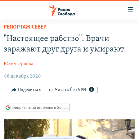
Ссылки
для
упрощенного
РЕПОРТАЖ.СЕВЕР
ПРОГРАММЫ
доступа
"Настоящее рабство". Врачи
ПОДКАСТЫ
Вернуться
заражают друг друга и умирают
к
АВТОРСКИЕ ПРОЕКТЫ
основному
Юлия Орлова
ЦИТАТЫ СВОБОДЫ
содержанию
Вернутся
08 декабря 2020
МНЕНИЯ
к
КУЛЬТУРА
Поделиться
Читать без VPN
главной
навигации
IDEL.РЕАЛИИ
Вернутся
Приоритетный источник в Google
КАВКАЗ.РЕАЛИИ
к
СЕВЕР.РЕАЛИИ
поиску
СИБИРЬ.РЕАЛИИ