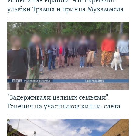
Испытание Ираном. Что скрывают
улыбки Трампа и принца Мухаммеда
"Задерживали целыми семьями".
Гонения на участников хиппи-слёта