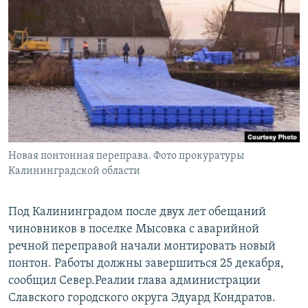
РАСПИСАНИЕ ВЕЩАНИЯ
ПОДПИШИТЕСЬ НА РАССЫЛКУ
СОЦИАЛЬНЫЕ СЕТИ
Новая понтонная переправа. Фото прокуратуры
Все сайты РСЕ/РС
Калининградской области
Под Калининградом после двух лет обещаний
чиновников в поселке Мысовка с аварийной
речной переправой начали монтировать новый
понтон. Работы должны завершиться 25 декабря,
сообщил Север.Реалии глава администрации
Славского городского округа Эдуард Кондратов.