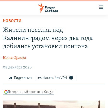
Ссылки
для
упрощенного
НОВОСТИ
ПРОГРАММЫ
доступа
Жители поселка под
ПОДКАСТЫ
Вернуться
Калининградом через два года
к
АВТОРСКИЕ ПРОЕКТЫ
добились установки понтона
основному
ЦИТАТЫ СВОБОДЫ
содержанию
Юлия Орлова
Вернутся
МНЕНИЯ
к
08 декабря 2020
КУЛЬТУРА
главной
навигации
IDEL.РЕАЛИИ
Поделиться
Читать без VPN
Вернутся
КАВКАЗ.РЕАЛИИ
к
Приоритетный источник в Google
СЕВЕР.РЕАЛИИ
поиску
СИБИРЬ.РЕАЛИИ