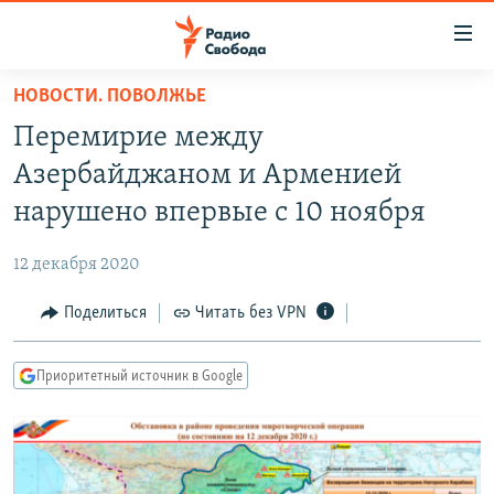
Ссылки
для
упрощенного
НОВОСТИ. ПОВОЛЖЬЕ
ПРОГРАММЫ
доступа
Перемирие между
ПОДКАСТЫ
Вернуться
Азербайджаном и Арменией
к
АВТОРСКИЕ ПРОЕКТЫ
нарушено впервые с 10 ноября
основному
ЦИТАТЫ СВОБОДЫ
содержанию
12 декабря 2020
Вернутся
МНЕНИЯ
к
Поделиться
Читать без VPN
КУЛЬТУРА
главной
навигации
IDEL.РЕАЛИИ
Приоритетный источник в Google
Вернутся
КАВКАЗ.РЕАЛИИ
к
СЕВЕР.РЕАЛИИ
поиску
СИБИРЬ.РЕАЛИИ