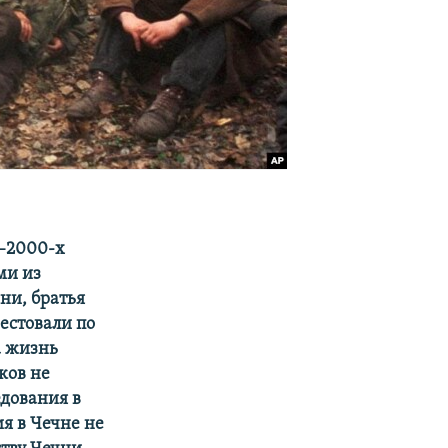
0–2000-х
ми из
ни, братья
естовали по
а жизнь
ков не
едования в
я в Чечне не