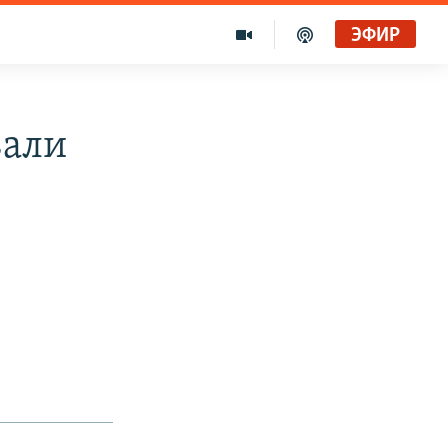
ЭФИР
вали