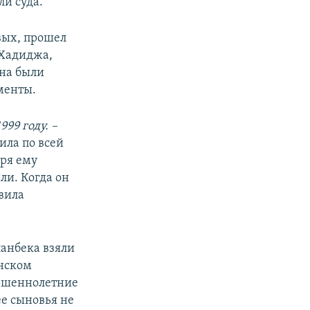
ли суда.
вых, прошел
, Хадиджа,
ына были
менты.
1999 году. –
ила по всей
бря ему
ли. Когда он
явила
ланбека взяли
анском
ершеннолетние
ее сыновья не