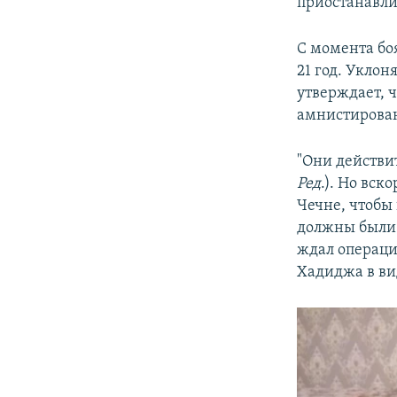
приостанавлив
С момента бо
21 год. Уклон
утверждает, ч
амнистирова
"Они действит
Ред
.). Но вск
Чечне, чтобы 
должны были 
ждал операци
Хадиджа в ви