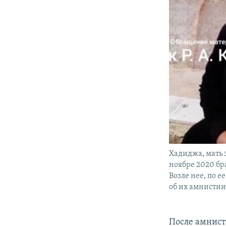
Хадиджа, мать
ноябре 2020 бр
Возле нее, по е
об их амнистии
После амнист