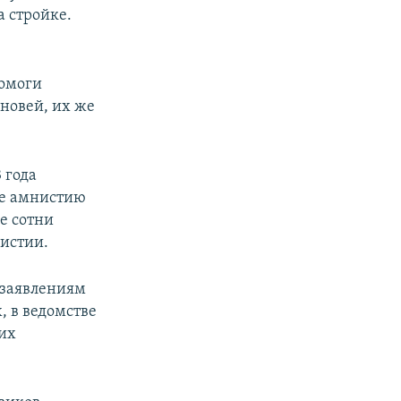
а стройке.
Помоги
ыновей, их же
 года
ре амнистию
ее сотни
истии.
 заявлениям
, в ведомстве
их