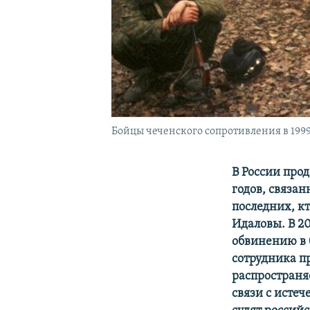
Бойцы чеченского сопротивления в 1999
В России про
годов, связа
последних, кт
Идаловы. В 2
обвинению в 
сотрудника п
распространя
связи с исте