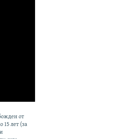
божден от
 15 лет (за
ти