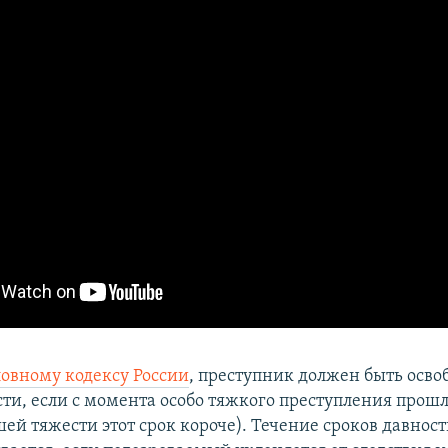
ловному кодексу России
, преступник должен быть осво
ти, если с момента особо тяжкого преступления прошло
ей тяжести этот срок короче). Течение сроков давнос