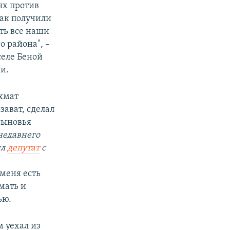
ях против
как получили
ть все наши
о района", –
селе Беной
и.
хмат
зават, сделал
сыновья
недавнего
ыл
депутат
с
 меня есть
 мать и
ью.
м уехал из