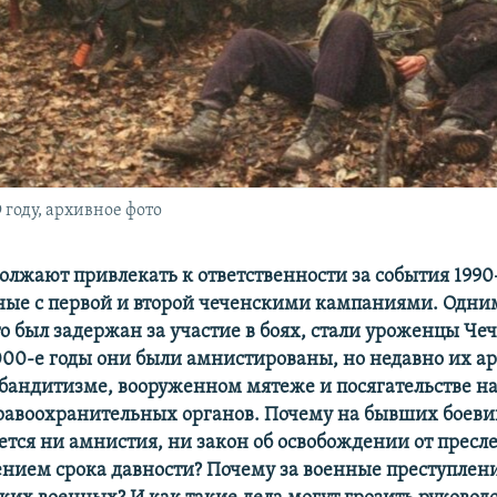
 году, архивное фото
должают привлекать к ответственности за события 199
нные с первой и второй чеченскими кампаниями. Одни
о был задержан за участие в боях, стали уроженцы Чеч
000-е годы они были амнистированы, но недавно их ар
бандитизме, вооруженном мятеже и посягательстве н
равоохранительных органов. Почему на бывших боеви
ется ни амнистия, ни закон об освобождении от пресл
чением срока давности? Почему за военные преступлени