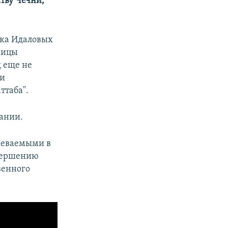
ству Чечни,
ека Идаловых
ницы
д еще не
ки
ттаба".
вании.
зреваемыми в
овершению
венного