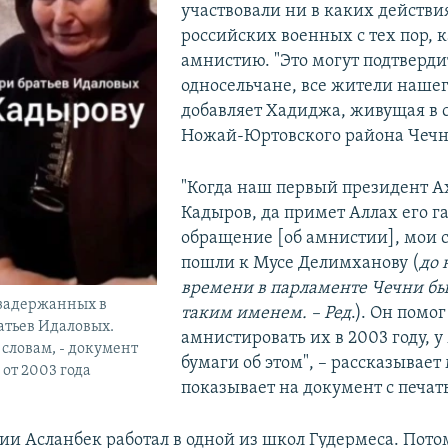
участвовали ни в каких действи
российских военных с тех пор, 
амнистию. "Это могут подтверди
односельчане, все жители нашег
добавляет Хадиджа, живущая в 
Ножай-Юртовского района Чечн
"Когда наш первый президент А
Кадыров, да примет Аллах его га
обращение [об амнистии], мои 
пошли к Мусе Делимханову (
до 
времени в парламенте Чечни б
 задержанных в
таким именем. – Ред
.). Он помог
атьев Идаловых.
амнистировать их в 2003 году, у
е словам, - документ
бумаги об этом", – рассказывает
 от 2003 года
показывает на документ с печат
ии Асланбек работал в одной из школ Гудермеса. Пото