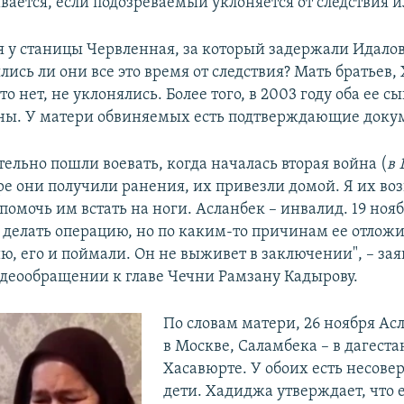
ается, если подозреваемый уклоняется от следствия и
я у станицы Червленная, за который задержали Идало
ялись ли они все это время от следствия? Мать братьев
то нет, не уклонялись. Более того, в 2003 году оба ее с
ны. У матери обвиняемых есть подтверждающие доку
ельно пошли воевать, когда началась вторая война (
в 
оре они получили ранения, их привезли домой. Я их воз
помочь им встать на ноги. Асланбек – инвалид. 19 ноя
делать операцию, но по каким-то причинам ее отложи
ю, его и поймали. Он не выживет в заключении", – за
деообращении к главе Чечни Рамзану Кадырову.
По словам матери, 26 ноября Ас
в Москве, Саламбека – в дагест
Хасавюрте. У обоих есть несов
дети. Хадиджа утверждает, что 