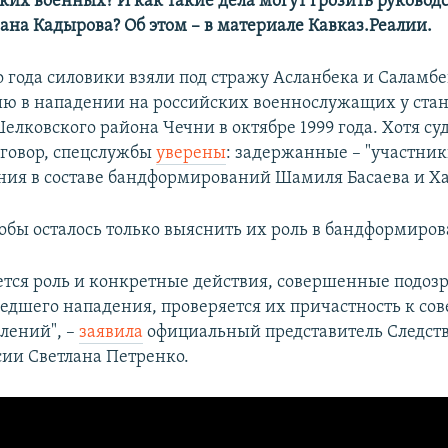
ких военных? И как такие дела могут грозить руковод
ана Кадырова? Об этом – в материале Кавказ.Реалии.
го года силовики взяли под стражу Асланбека и Саламб
ию в нападении на российских военнослужащих у ста
лковского района Чечни в октябре 1999 года. Хотя су
говор, спецслужбы
уверены
: задержанные – "участни
ния в составе бандформирований Шамиля Басаева и Ха
обы осталось только выяснить их роль в бандформиро
ется роль и конкретные действия, совершенные подо
едшего нападения, проверяется их причастность к с
лений", –
заявила
официальный представитель Следст
сии Светлана Петренко.