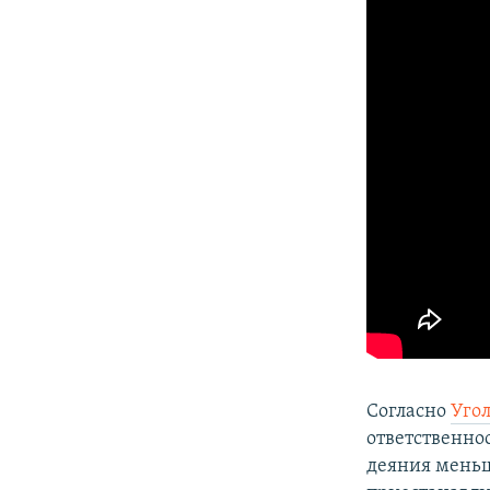
Согласно
Уго
ответственнос
деяния меньш