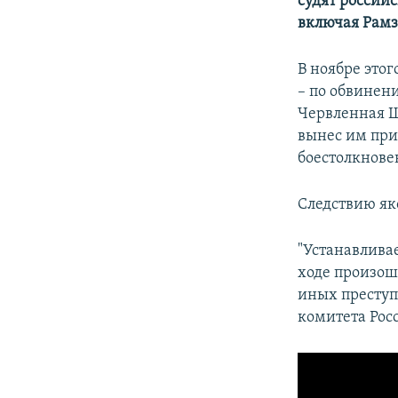
судят российс
включая Рамз
В ноябре это
– по обвинен
Червленная Ше
вынес им при
боестолкнове
Следствию як
"Устанавлива
ходе произош
иных преступ
комитета Рос