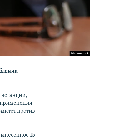
рблении
инстанции,
у применения
омитет против
вынесенное 15