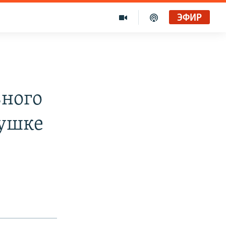
ЭФИР
вного
вушке