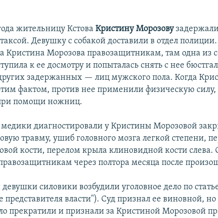
года жительницу Кстова
Кристину Морозову
задержали
 таксой. Девушку с собакой доставили в отдел полиции.
а Кристина Морозова правозащитникам, там одна из 
упила к ее досмотру и попыталась снять с нее бюстгал
других задержанных — лиц мужского пола. Когда Кри
этим фактом, против нее применили физическую силу, 
при помощи ножниц.
 медики диагностировали у Кристины Морозовой зак
овую травму, ушиб головного мозга легкой степени, п
овой кости, перелом крыла клиновидной кости слева. 
 правозащитникам через полтора месяца после произо
 девушки силовики возбудили уголовное дело по статье
 представителя власти"). Суд признал ее виновной, но
ло прекратили и признали за Кристиной Морозовой пр