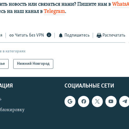
ить новость или связаться нами? Пишите нам в
Whats
сь на наш канал в
Telegram
.
ся
Читать без VPN
Подпишитесь
Распечатать
е в категориях
жье
Нижний Новгород
АЦИЯ
СОЦИАЛЬНЫЕ СЕТИ
ь
 блокировку