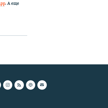
App
. А еще