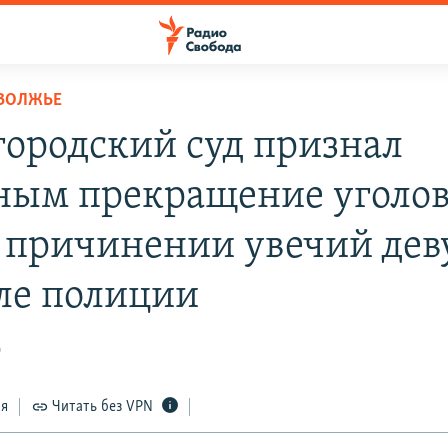
ОВОЛЖЬЕ
ородский суд признал
ным прекращение уголо
о причинении увечий де
еле полиции
0
ся
Читать без VPN