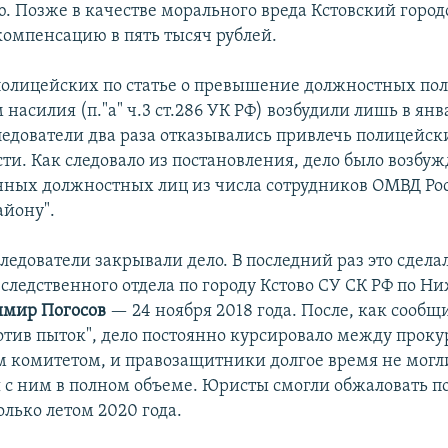
. Позже в качестве морального вреда Кстовский город
компенсацию в пять тысяч рублей.
полицейских по статье о превышение должностных по
асилия (п."а" ч.3 ст.286 УК РФ) возбудили лишь в янва
ледователи два раза отказывались привлечь полицейск
ти. Как следовало из постановления, дело было возбу
нных должностных лиц из числа сотрудников ОМВД Ро
айону".
ледователи закрывали дело. В последний раз это сдела
 следственного отдела по городу Кстово СУ СК РФ по Н
имир Погосов
— 24 ноября 2018 года. После, как сообщ
отив пыток", дело постоянно курсировало между проку
 комитетом, и правозащитники долгое время не могл
 с ним в полном объеме. Юристы смогли обжаловать п
олько летом 2020 года.