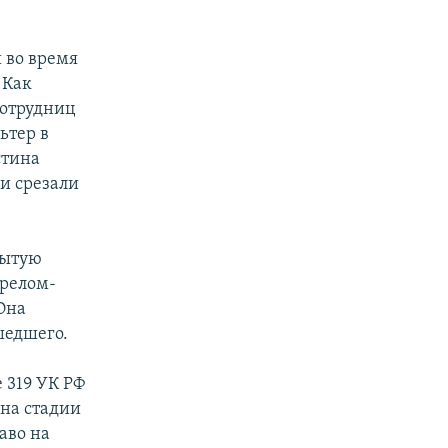
 во время
 Как
сотрудниц
ьтер в
стина
и срезали
рытую
ерелом-
Она
шедшего.
 319 УК РФ
 на стадии
аво на