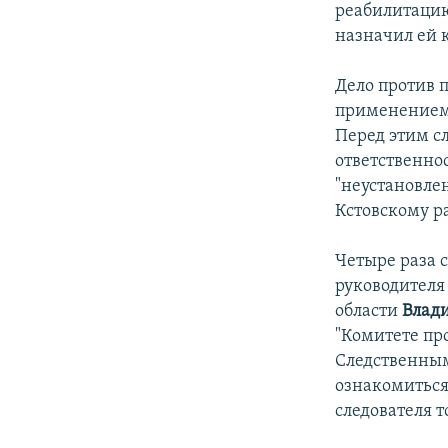
реабилитацию
назначил ей 
Дело против 
применением н
Перед этим с
ответственнос
"неустановле
Кстовскому р
Четыре раза с
руководителя
области
Влад
"Комитете пр
Следственным
ознакомиться
следователя т