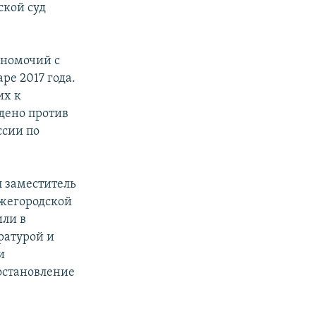
ской суд
лномочий с
ре 2017 года.
их к
ждено против
ссии по
л заместитель
ижегородской
или в
ратурой и
и
остановление