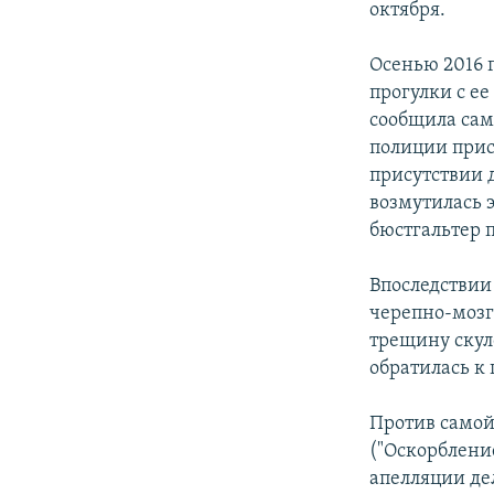
октября.
Осенью 2016 
прогулки с ее
сообщила сам
полиции прист
присутствии 
возмутилась 
бюстгальтер 
Впоследствии
черепно-мозг
трещину скул
обратилась к
Против самой
("Оскорбление
апелляции де