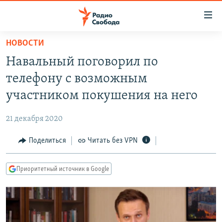
Ссылки
для
упрощенного
НОВОСТИ
ПРОГРАММЫ
доступа
Навальный поговорил по
ПОДКАСТЫ
Вернуться
телефону с возможным
к
АВТОРСКИЕ ПРОЕКТЫ
участником покушения на него
основному
ЦИТАТЫ СВОБОДЫ
содержанию
21 декабря 2020
Вернутся
МНЕНИЯ
к
Поделиться
Читать без VPN
КУЛЬТУРА
главной
навигации
IDEL.РЕАЛИИ
Приоритетный источник в Google
Вернутся
КАВКАЗ.РЕАЛИИ
к
СЕВЕР.РЕАЛИИ
поиску
СИБИРЬ.РЕАЛИИ