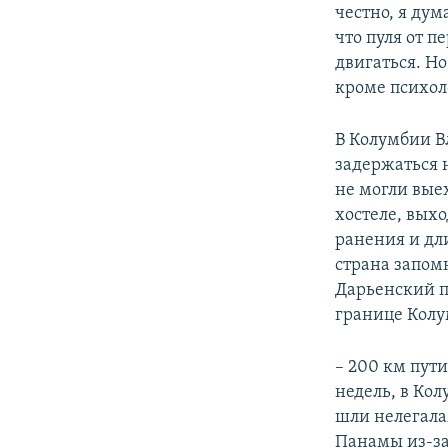
честно, я дум
что пуля от п
двигаться. Но
кроме психол
В Колумбии В
задержаться 
не могли вые
хостеле, выхо
ранения и дл
страна запом
Дарьенский п
границе Колу
– 200 км пут
недель, в Ко
шли нелегал
Панамы из-за