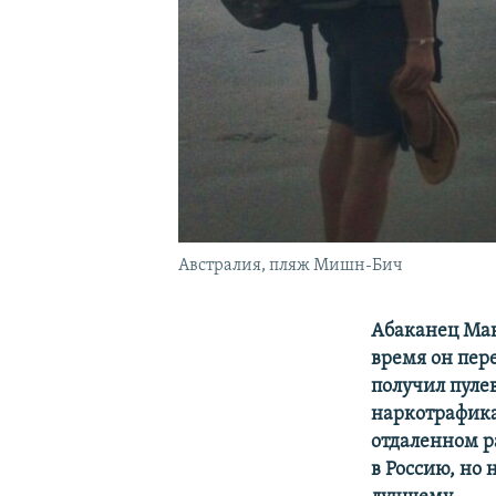
Австралия, пляж Мишн-Бич
Абаканец Макс
время он пер
получил пуле
наркотрафика
отдаленном р
в Россию, но 