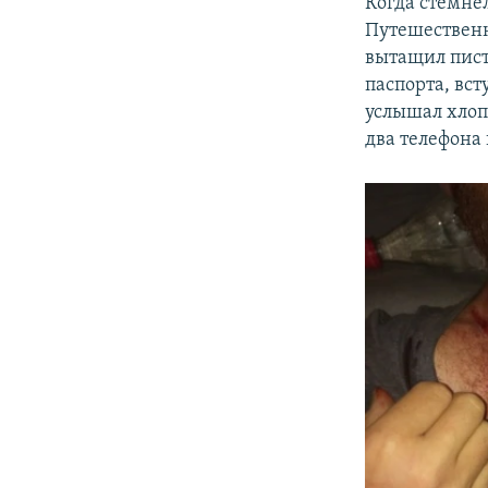
Когда стемнел
Путешественн
вытащил писто
паспорта, вст
услышал хлопо
два телефона 