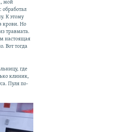
а, мой
: обработал
у. К этому
в крови. Но
из травмата.
там настоящая
о. Вот тогда
льницу, где
ько клиник,
а. Пуля по-