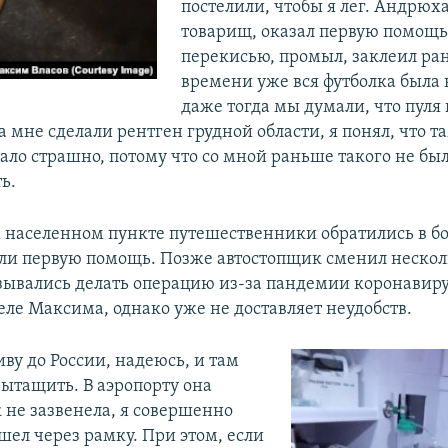
постелили, чтобы я лег. Андрюх
товарищ, оказал первую помощь
перекисью, промыл, заклеил ран
времени уже вся футболка была 
даже тогда мы думали, что пуля 
а мне сделали рентген грудной области, я понял, что 
тало страшно, потому что со мной раньше такого не был
ь.
населенном пункте путешественники обратились в бо
али первую помощь. Позже автостопщик сменил нескол
азывались делать операцию из-за пандемии коронавирус
еле Максима, однако уже не доставляет неудобств.
иву до России, надеюсь, и там
вытащить. В аэропорту она
 не зазвенела, я совершенно
шел через рамку. При этом, если