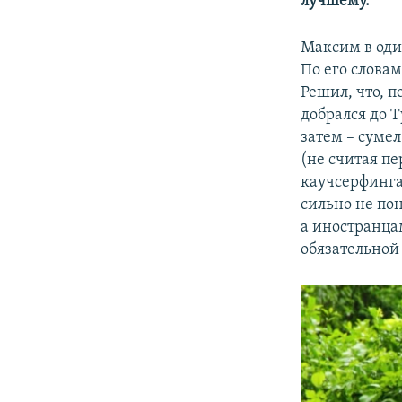
лучшему.
Максим в один
По его словам
Решил, что, 
добрался до 
затем – суме
(не считая п
каучсерфинга,
сильно не по
а иностранца
обязательной