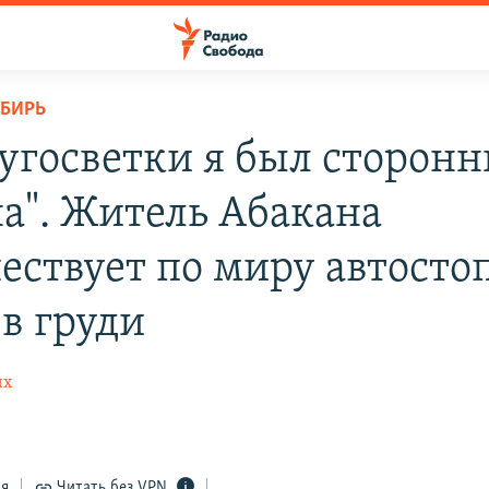
ИБИРЬ
ругосветки я был сторон
а". Житель Абакана
ествует по миру автосто
 в груди
их
ся
Читать без VPN