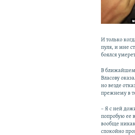
И только когд
пуля, и мне с
боялся умерет
В ближайшем 
Власову оказ
но везде отк
прежнему в т
– Я с ней дож
попробую ее 
вообще никак
спокойно про