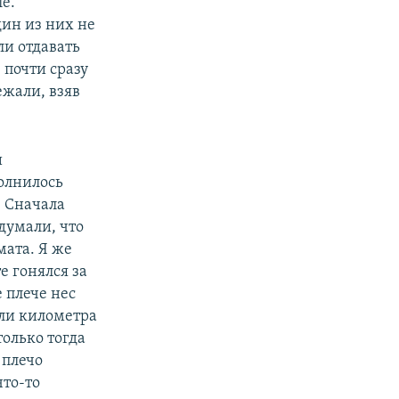
е.
дин из них не
ли отдавать
 почти сразу
ежали, взяв
и
олнилось
– Сначала
 думали, что
мата. Я же
е гонялся за
 плече нес
ли километра
только тогда
 плечо
что-то