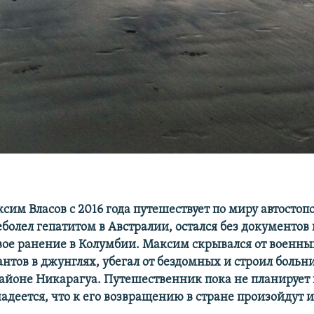
им Власов с 2016 года путешествует по миру автостопо
еболел гепатитом в Австралии, остался без документов
вое ранение в Колумбии. Максим скрывался от военны
нтов в джунглях, убегал от бездомных и строил больн
айоне Никарагуа. Путешественник пока не планирует
надеется, что к его возвращению в стране произойдут