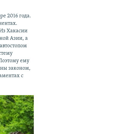
ре 2016 года.
нентах.
 Из Хакасии
ной Азии, а
 автостопом
стему
 Поэтому ему
ены законом,
аментах с