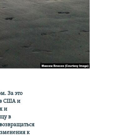
м. За это
 в США и
х и
ицу в
 возвращаться
 изменения к