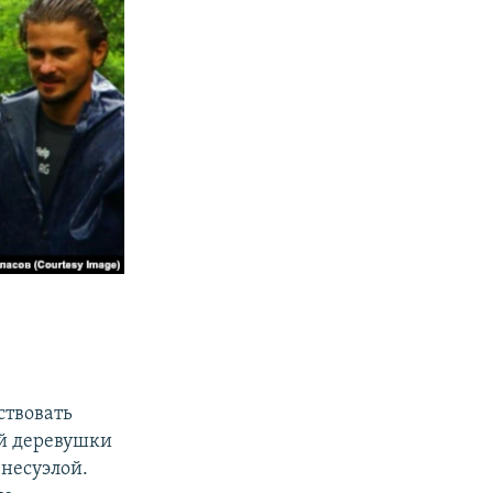
ствовать
ой деревушки
енесуэлой.