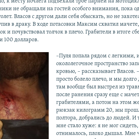
о, к месту ночлега подъехали трое парней на мотоцикл
ики не обращали на гостей особого внимания, пока о
лет. Власов с другом дали себя обыскать, но не захоте
упив в драку. В ходе потасовки Максим схватил мачете,
к и почувствовал толчок в плечо. Грабители в итоге сб
и 100 долларов.
–Пуля попала рядом с легкими, 
окололегочное пространство зап
кровью, – рассказывает Власов. 
просто болело плечо, и мы долго
там вообще был выстрел из трав
после ранения сразу еще с мачет
грабителями, а потом на этом же
рюкзак килограмм 20, мы прош
полтора, добрались до людей. И 
мне стало хуже: я не мог сидеть,
отнималось, плохо дышал. Мне 