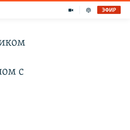
ЭФИР
ником
пом с