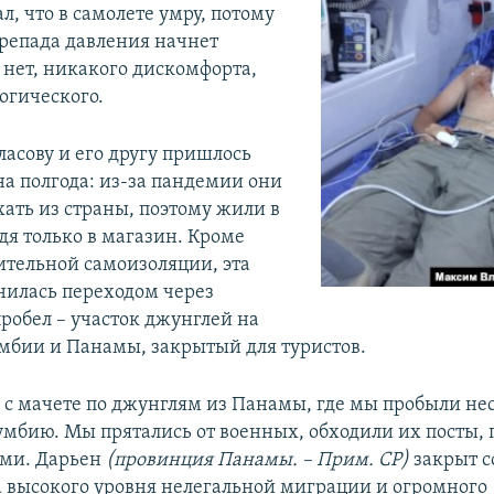
ал, что в самолете умру, потому
ерепада давления начнет
 нет, никакого дискомфорта,
огического.
ласову и его другу пришлось
на полгода: из-за пандемии они
хать из страны, поэтому жили в
дя только в магазин. Кроме
ительной самоизоляции, эта
нилась переходом через
робел – участок джунглей на
мбии и Панамы, закрытый для туристов.
и с мачете по джунглям из Панамы, где мы пробыли не
лумбию. Мы прятались от военных, обходили их посты, 
ами. Дарьен
(провинция Панамы. – Прим. СР)
закрыт с
 высокого уровня нелегальной миграции и огромного