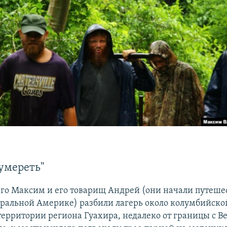
 умереть"
-го Максим и его товарищ Андрей (они начали путеше
тральной Америке) разбили лагерь около колумбийск
территории региона Гуахира, недалеко от границы с В