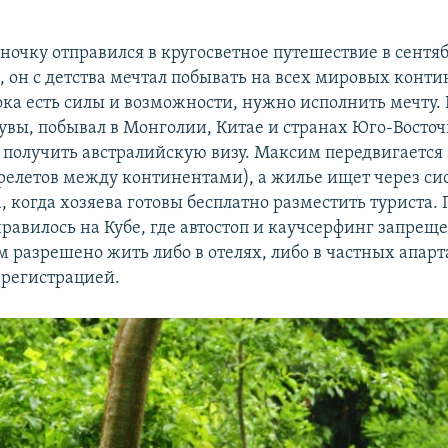
очку отправился в кругосветное путешествие в сентяб
, он с детства мечтал побывать на всех мировых конти
пока есть силы и возможности, нужно исполнить мечту.
Тувы, побывал в Монголии, Китае и странах Юго-Восточ
л получить австралийскую визу. Максим передвигается
ерелетов между континентами), а жилье ищет через си
 когда хозяева готовы бесплатно разместить туриста.
нравилось на Кубе, где автостоп и каучсерфинг запрещ
м разрешено жить либо в отелях, либо в частных апарт
 регистрацией.