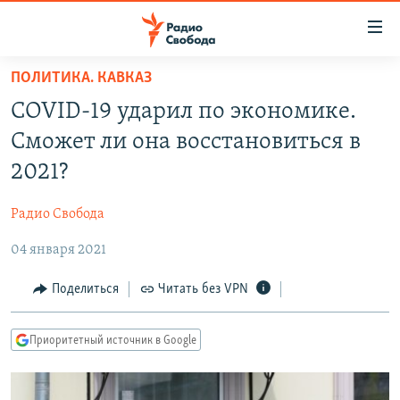
Ссылки
для
упрощенного
ПОЛИТИКА. КАВКАЗ
ПРОГРАММЫ
доступа
COVID-19 ударил по экономике.
ПОДКАСТЫ
Вернуться
Сможет ли она восстановиться в
к
АВТОРСКИЕ ПРОЕКТЫ
2021?
основному
ЦИТАТЫ СВОБОДЫ
содержанию
Радио Свобода
Вернутся
МНЕНИЯ
к
04 января 2021
КУЛЬТУРА
главной
навигации
IDEL.РЕАЛИИ
Поделиться
Читать без VPN
Вернутся
КАВКАЗ.РЕАЛИИ
к
Приоритетный источник в Google
СЕВЕР.РЕАЛИИ
поиску
СИБИРЬ.РЕАЛИИ