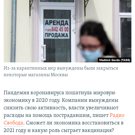
РАСПИСАНИЕ ВЕЩАНИЯ
ПОДПИШИТЕСЬ НА РАССЫЛКУ
СОЦИАЛЬНЫЕ СЕТИ
Из-за карантинных мер вынуждены были закрыться
Все сайты РСЕ/РС
некоторые магазины Москвы
Пандемия коронавируса пошатнула мировую
экономику в 2020 году. Компании вынуждены
снизить свою активность, власти увеличивают
расходы на помощь пострадавшим, пишет
Радио
Свобода
. Сможет ли экономика восстановиться в
2021 году и какую роль сыграет вакцинация?