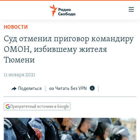
Ссылки
для
упрощенного
НОВОСТИ
ПРОГРАММЫ
доступа
Суд отменил приговор командиру
ПОДКАСТЫ
Вернуться
ОМОН, избившему жителя
к
АВТОРСКИЕ ПРОЕКТЫ
Тюмени
основному
ЦИТАТЫ СВОБОДЫ
содержанию
11 января 2021
Вернутся
МНЕНИЯ
к
Поделиться
Читать без VPN
КУЛЬТУРА
главной
навигации
IDEL.РЕАЛИИ
Приоритетный источник в Google
Вернутся
КАВКАЗ.РЕАЛИИ
к
СЕВЕР.РЕАЛИИ
поиску
СИБИРЬ.РЕАЛИИ