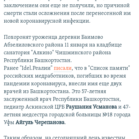
заключением они еще не получили, но причиной
смерти стали осложнения после перенесенной им
новой коронавирусной инфекции.
Похоронят уроженца деревни Баимово
Абзелиловского района 11 января на кладбище
санатория "Алкино" Чишминского района
Республики Башкортостан.
Ранее "Idel.Реалии"
писали
, что в "Список памяти"
российских медработников, погибших во время
пандемии коронавируса, внесли имя еще двух
врачей из Башкортостана. Это 57-летняя
заслуженный врач Республики Башкортостан,
педиатр Аскинской ЦРБ
Раушания Усманова
и 47-
летняя медсестра городской больницы №18 города
Уфы
Айгуль Черепанова
.
Таким образом, на сегодняшний день известны