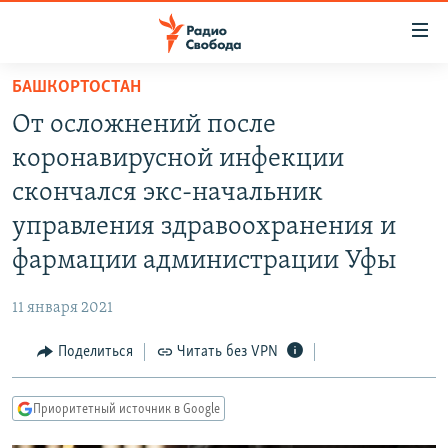
Ссылки
для
упрощенного
БАШКОРТОСТАН
ПРОГРАММЫ
доступа
От осложнений после
ПОДКАСТЫ
Вернуться
коронавирусной инфекции
к
АВТОРСКИЕ ПРОЕКТЫ
скончался экс-начальник
основному
ЦИТАТЫ СВОБОДЫ
содержанию
управления здравоохранения и
Вернутся
МНЕНИЯ
фармации администрации Уфы
к
КУЛЬТУРА
главной
11 января 2021
навигации
IDEL.РЕАЛИИ
Вернутся
Поделиться
Читать без VPN
КАВКАЗ.РЕАЛИИ
к
СЕВЕР.РЕАЛИИ
поиску
Приоритетный источник в Google
СИБИРЬ.РЕАЛИИ