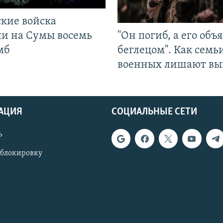
ские войска
ли на Сумы восемь
"Он погиб, а его объ
мб
беглецом". Как семь
военных лишают вы
АЦИЯ
СОЦИАЛЬНЫЕ СЕТИ
ь
 блокировку