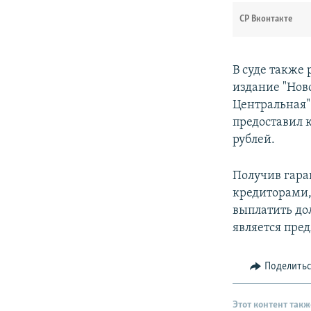
СР Вконтакте
В суде также
издание "Нов
Центральная".
предоставил 
рублей.
Получив гара
кредиторами,
выплатить до
является пре
Поделить
Этот контент такж