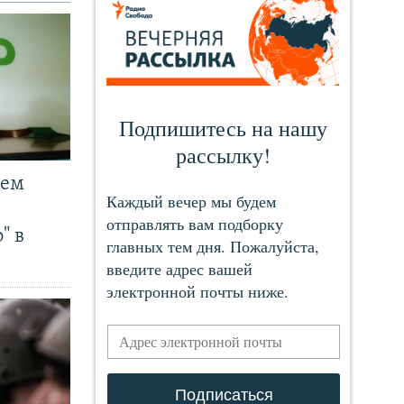
чем
" в