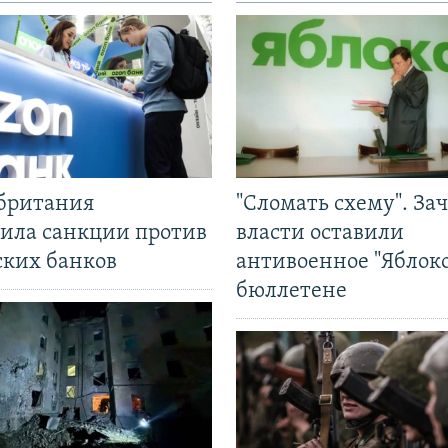
британия
"Сломать схему". За
ила санкции против
власти оставили
ских банков
антивоенное "Яблоко
бюллетене