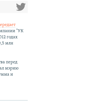
ередает
омпании "УК
012 годах
,5 млн
тва перед
зал мэрию
умма и