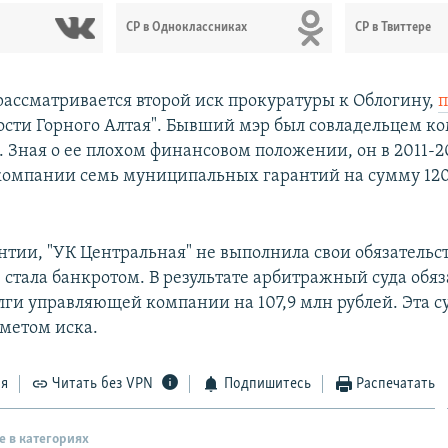
СР в Одноклассниках
СР в Твиттере
 рассматривается второй иск прокуратуры к Облогину,
п
ости Горного Алтая". Бывший мэр был совладельцем к
 Зная о ее плохом финансовом положении, он в 2011-2
компании семь муниципальных гарантий на сумму 120
нтии, "УК Центральная" не выполнила свои обязательс
 стала банкротом. В результате арбитражный суда обя
лги управляющей компании на 107,9 млн рублей. Эта с
дметом иска.
ся
Читать без VPN
Подпишитесь
Распечатать
е в категориях