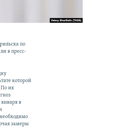
л
рильска по
ли в пресс-
дку
ьтате которой
 По их
огноз
 января в
и
 необходимо
ючая замеры