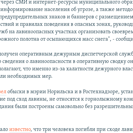
, через СМИ и интернет-ресурсы муниципального обр
 информирование населения об угрозе, а также метод
предупредительных знаков и баннеров с размещение
йствий и правилах поведения в опасных зонах, руково
жб на лавиноопасных участках организовать своевр
рожного полотна от осыпающихся масс снега", - сообщи
 получен оперативным дежурным диспетчерской служ
о сведения о лавиноопасности в оперативную сводку он
полагают, что именно из-за халатности дежурного вла
ли необходимых мер.
вел
обыски в мэрии Норильска и в Ростехнадзоре, устан
ие под сход лавины, не относятся к горнолыжному ком
Здания были построены самовольно без разрешительн
тало
известно
, что три человека погибли при сходе лав