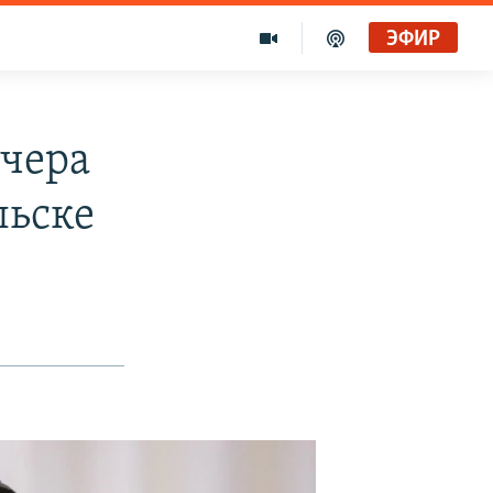
ЭФИР
тчера
льске