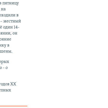
в пятницу
 на
оходили в
 – местный
ё один 14-
оянии, он
тояние
ику в
ршены.
торых
 - о
годов XX
тупных