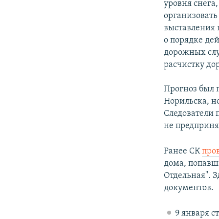
уровня снега
организовать
выставления 
о порядке де
дорожных слу
расчистку до
Прогноз был
Норильска, н
Следователи 
не предприня
Ранее СК
про
дома, попавш
Отдельная". 
документов.
9 января с