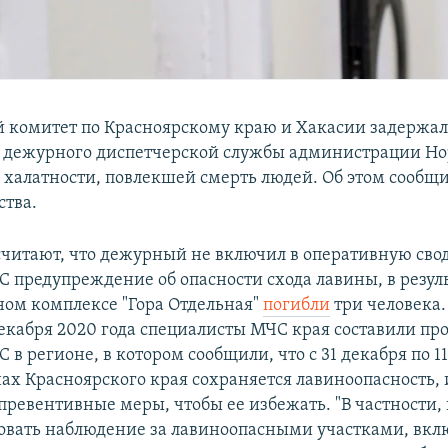
 комитет по Красноярскому краю и Хакасии задержа
 дежурного диспетчерской службы администрации Но
 халатности, повлекшей смерть людей. Об этом сообщи
ства.
считают, что дежурный не включил в оперативную сво
С предупреждение об опасности схода лавины, в резул
ом комплексе "Гора Отдельная"
погибли
три человека.
екабря 2020 года специалисты МЧС края составили пр
в регионе, в котором сообщили, что с 31 декабря по 11
ах Красноярского края сохраняется лавиноопасность, 
превентивные меры, чтобы ее избежать. "В частности,
овать наблюдение за лавиноопасными участками, вкл