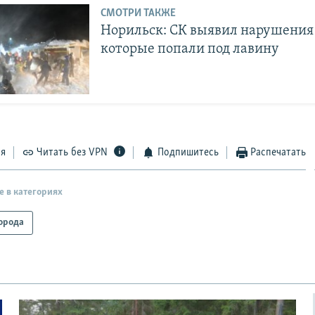
СМОТРИ ТАКЖЕ
Норильск: СК выявил нарушения 
которые попали под лавину
ся
Читать без VPN
Подпишитесь
Распечатать
е в категориях
орода