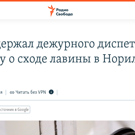
держал дежурного диспе
лу о сходе лавины в Нори
ся
Читать без VPN
сточник в Google