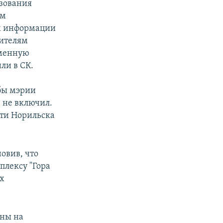
азования
ом
м информации
дителям
еменную
ли в СК.
бы мэрии
 не включил.
сти Норильска
овив, что
плексу "Гора
ых
ины на