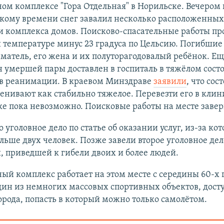
м комплексе "Гора Отдельная" в Норильске. Вечером 
скому времени снег завалил несколько расположенных
и комплекса домов. Поисково-спасательные работы пр
 температуре минус 23 градуса по Цельсию. Погибшие
атель, его жена и их полуторагодовалый ребёнок. Ещ
 умершей пары доставлен в госпиталь в тяжёлом сост
 в реанимации. В краевом Минздраве
заявили
, что сос
енивают как стабильно тяжелое. Перевезти его в клин
ке пока невозможно. Поисковые работы на месте заве
 уголовное дело по статье об оказании услуг, из-за ко
льше двух человек. Позже завели второе уголовное дело
, приведшей к гибели двоих и более людей.
й комплекс работает на этом месте с середины 60-х 
один из немногих массовых спортивных объектов, дос
рода, попасть в который можно только самолётом.