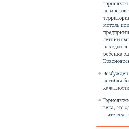
горнолыжно
по москов
территори
метель при
предприним
летний сын
находится
ребенка оц
Красноярс
Возбуждено
погибли бо
халатности
Горнолыжны
века, это 
жителям го