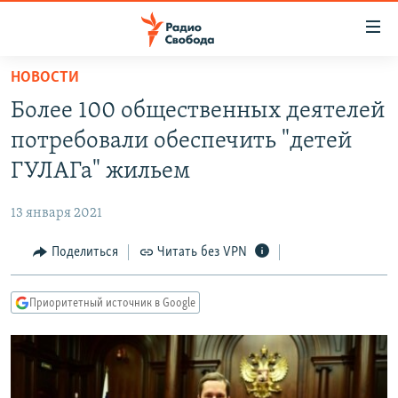
Ссылки
для
упрощенного
НОВОСТИ
ПРОГРАММЫ
доступа
Более 100 общественных деятелей
ПОДКАСТЫ
Вернуться
потребовали обеспечить "детей
к
АВТОРСКИЕ ПРОЕКТЫ
ГУЛАГа" жильем
основному
ЦИТАТЫ СВОБОДЫ
содержанию
13 января 2021
Вернутся
МНЕНИЯ
к
Поделиться
Читать без VPN
КУЛЬТУРА
главной
навигации
IDEL.РЕАЛИИ
Приоритетный источник в Google
Вернутся
КАВКАЗ.РЕАЛИИ
к
СЕВЕР.РЕАЛИИ
поиску
СИБИРЬ.РЕАЛИИ