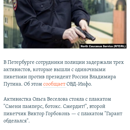
РАСПИСАНИЕ ВЕЩАНИЯ
ПОДПИШИТЕСЬ НА РАССЫЛКУ
СОЦИАЛЬНЫЕ СЕТИ
В Петербурге сотрудники полиции задержали трех
активистов, которые вышли с одиночными
Все сайты РСЕ/РС
пикетами против президент России Владимира
Путина. Об этом
сообщает
ОВД-Инфо.
Активистка Ольга Веселова стояла с плакатом
"Смени памперс, ботокс. Смердит!", второй
пикетчик Виктор Горбоконь — с плакатом "Гарант
обделался".