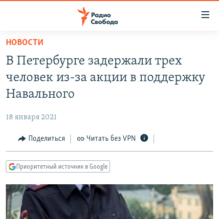
Ссылки
для
упрощенного
НОВОСТИ
ПРОГРАММЫ
доступа
В Петербурге задержали трех
ПОДКАСТЫ
Вернуться
человек из-за акции в поддержку
к
АВТОРСКИЕ ПРОЕКТЫ
Навального
основному
ЦИТАТЫ СВОБОДЫ
содержанию
18 января 2021
Вернутся
МНЕНИЯ
к
Поделиться
Читать без VPN
КУЛЬТУРА
главной
навигации
IDEL.РЕАЛИИ
Приоритетный источник в Google
Вернутся
КАВКАЗ.РЕАЛИИ
к
СЕВЕР.РЕАЛИИ
поиску
СИБИРЬ.РЕАЛИИ