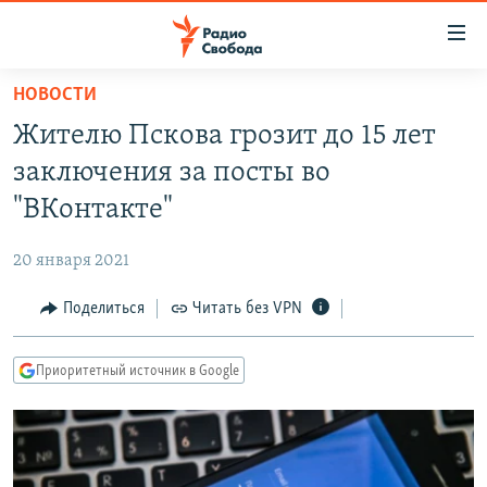
Ссылки
для
упрощенного
НОВОСТИ
ПРОГРАММЫ
доступа
Жителю Пскова грозит до 15 лет
ПОДКАСТЫ
Вернуться
заключения за посты во
к
АВТОРСКИЕ ПРОЕКТЫ
"ВКонтакте"
основному
ЦИТАТЫ СВОБОДЫ
содержанию
20 января 2021
Вернутся
МНЕНИЯ
к
Поделиться
Читать без VPN
КУЛЬТУРА
главной
навигации
IDEL.РЕАЛИИ
Приоритетный источник в Google
Вернутся
КАВКАЗ.РЕАЛИИ
к
СЕВЕР.РЕАЛИИ
поиску
СИБИРЬ.РЕАЛИИ