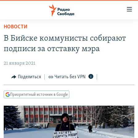
Ссылки
для
упрощенного
НОВОСТИ
ПРОГРАММЫ
доступа
В Бийске коммунисты собирают
ПОДКАСТЫ
Вернуться
подписи за отставку мэра
к
АВТОРСКИЕ ПРОЕКТЫ
основному
21 января 2021
ЦИТАТЫ СВОБОДЫ
содержанию
Вернутся
МНЕНИЯ
Поделиться
Читать без VPN
к
КУЛЬТУРА
главной
Приоритетный источник в Google
навигации
IDEL.РЕАЛИИ
Вернутся
КАВКАЗ.РЕАЛИИ
к
СЕВЕР.РЕАЛИИ
поиску
СИБИРЬ.РЕАЛИИ