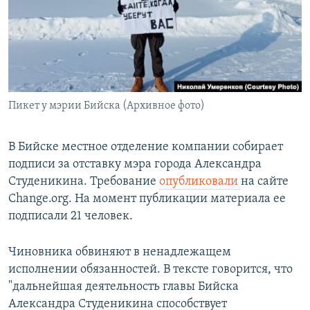
РАСПИСАНИЕ ВЕЩАНИЯ
ПОДПИШИТЕСЬ НА РАССЫЛКУ
СОЦИАЛЬНЫЕ СЕТИ
Пикет у мэрии Бийска (Архивное фото)
В Бийске местное отделение компании собирает
подписи за отставку мэра города Александра
Все сайты РСЕ/РС
Студеникина. Требование
опубликовали
на сайте
Change.org. На момент публикации материала ее
подписали 21 человек.
Чиновника обвиняют в ненадлежащем
исполнении обязанностей. В тексте говорится, что
"дальнейшая деятельность главы Бийска
Александра Студеникина способствует