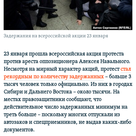
РАСПИСАНИЕ ВЕЩАНИЯ
ПОДПИШИТЕСЬ НА РАССЫЛКУ
СОЦИАЛЬНЫЕ СЕТИ
Задержания на всероссийской акции 23 января
23 января прошла всероссийская акция протеста
против ареста оппозиционера Алексея Навального.
Несмотря на мирный характер акций, протест
стал
Все сайты РСЕ/РС
рекордным по количеству задержанных
– больше 3
тысяч человек только официально. Из них в городах
Сибири и Дальнего Востока – около тысячи. На
местах правозащитники сообщают, что
действительное число задержанных минимум на
треть больше – поскольку многих отпускали из
автозаков и спецприемников, не выдав каких-либо
документов.