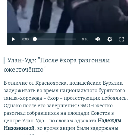
Auto
0:00
0:10
240p
360p
Улан-Удэ: "После ёхора разгоняли
ожесточённо"
480p
В отличие от Красноярска, полицейские Бурятии
задерживать во время национального бурятского
танца-хоровода – ёхор – протестующих побоялись.
Однако после его завершения ОМОН жестко
разогнал собравшихся на площади Советов в
центре Улан-Удэ – по словам адвоката
Надежды
Низовкиной
, во время акции были задержаны