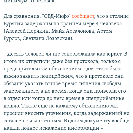
минимум 10 человек.
Auto
240p
360p
480p
Для сравнения, "ОВД-Инфо"
сообщает
, что в столице
Бурятии задержаны по крайней мере 4 человека
(Алексей Перякин, Майя Арсалонова, Артем
Бурлов, Светлана Лозовская).
– Десять человек лично сопровождала как юрист. В
итоге их отпустили даже без протокола, только с
предварительным объяснением – для этого было
важно заявить полицейским, что в протоколе они
обязаны указать точное время лишения свободы
задержанного, а не время, когда они привезли его
в отдел или когда до него время в спецприёмнике
дошло. Также еще по каждому объяснению мы
просили вносить уточнения, когда задержанный не
согласен с изложенным. В одном документу вообще
нашли полное искажение информации –