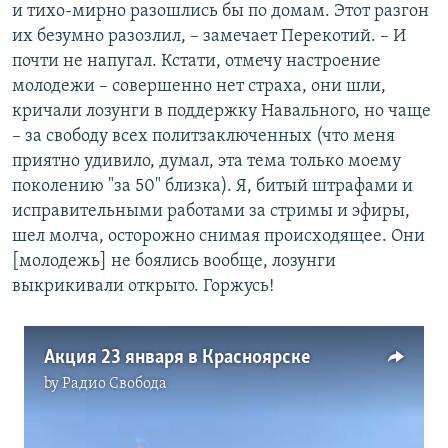
и тихо-мирно разошлись бы по домам. Этот разгон
их безумно разозлил, – замечает Перекотий. – И
почти не напугал. Кстати, отмечу настроение
молодежи – совершенно нет страха, они шли,
Auto
240p
360p
480p
кричали лозунги в поддержку Навального, но чаще
– за свободу всех политзаключенных (что меня
приятно удивило, думал, эта тема только моему
поколению "за 50" близка). Я, битый штрафами и
исправительными работами за стримы и эфиры,
шел молча, осторожно снимая происходящее. Они
[молодежь] не боялись вообще, лозунги
выкрикивали открыто. Горжусь!
Акция 23 января в Красноярске
by
Радио Свобода