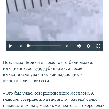
Auto
0:00
0:18
240p
По словам Перекотия, омоновцы били людей,
360p
идущих в хороводе, дубинками, а после
480p
выхватывали упавших или падающих и
оттаскивали в автозаки.
– Это был ужас, совершеннейшее месилово. А
главное, совершенно непонятно – зачем? Люди
поплясали бы час, максимум полтора – в хороводах